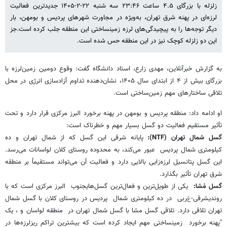
زلزله با بزرگای ۴.۵ ساعت ۲۳:۴۶ سه شنبه ۲۲-۲-۱۴۰۵ جدیدترین فعالیت
لرزه‌ای در پهنه شرق تهران، به‌ویژه در مجاورت شهرهای پردیس و بومهن، بار
دیگر توجه‌ها را به پیچیدگی‌های لرزه زمینساختی این منطقه جلب کرده است.جز
این دو زلزله کوچک نیز در این منطقه حس شده است.
به گزارش خبرآنلاین، مهدی زارع، استاد دانشگاه گفت: وقوع دومین زمین‌لرزه با
بزرگای بیش از ۴ از ابتدای سال ۱۴۰۵، نشان‌دهنده تداوم آزادسازی انرژی در محل
تلاقی ساختارهای مهم زمین‌ساختی است.
​او ادامه داد: منطقه پردیس و بومهن در پهنه برخورد البرز مرکزی قرار دارد و تحت
تأثیر مستقیم فعالیت دو گسل بسیار مهم و خطرناک است:
گسل شمال تهران (NTF):
پایانه شرقی این گسل که از شمال تهران و ده
کیلومتری شمال پردیس عبور می‌کند، به محدوده روستای کلان لواسانات می‌رسد.
این گسل پتانسیل لرزه‌زایی بالایی دارد و فعالیت آن می‌تواند مستقیماً بر منطقه
شرق تهران تأثیر بگذارد.
​گسل مُشا:
یکی از طویل‌ترین و فعال‌ترین گسل‌هایجنوب البرز مرکزی است که با
روندیشرقی-ݝربی در ده کیلومتری شمال پردیس در روستای کلان با گسل شمال
تهران تلاقی دارد. تلاقی گسل مشا با گسل شمال تهران در منطقه لواسان و ، یک
"پهنه برخورد زمینساختی مهم ایجاد کرده است که بیشترین تراکم ریزلرزه‌ها در