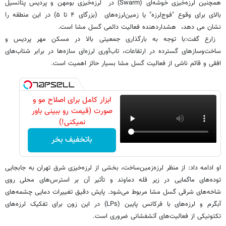
​همچنین لرزه‌خیزی خوشه‌ای (Swarm) در لرزه‌خیزی بومهن و پردیس پتانسیل
بالای برای وقوع "فوج‌لرزه" یا زمین‌لرزه‌های (بزرگای ۴ تا ۵) در این منطقه را
نشان می دهد، هشداردهنده فعالیت دائمی گسل مشا است.
​ زارع گفت:با توجه به بارگذاری جمعیتی بالا در مسکن مهر پردیس و
ساخت‌وسازهای گسترده در ارتفاعات، تاب‌آوری لرزه‌ای سازه‌ها در برابر شتاب‌های
افقی و قائم ناشی از فعالیت گسل مشا بسیار حائز اهمیت است.
ابزار کامل برای اصلاح مو و
صورت (قیمت رو ببینی باور
نمیکنی!)
باتخفیف بخر
​او ادامه داد: از منظر لرزه‌زمین‌ساخت، بخشی از لرزه‌خیزی شرق تهران به جابجایی
توده‌های ماگمایی در زیر قله دماوند و تأثیر آن بر استرس‌های محلی روی
شاخه‌های شرقی گسل مشا مربوط می‌شود. پایش دقیق تغییرات دمایی چشمه‌های
آبگرم و لرزه‌های با فرکانس پایین (LPs) در این زون برای تفکیک لرزه‌های
تکتونیکی از فعالیت‌های آتشفشانی ضروری است.