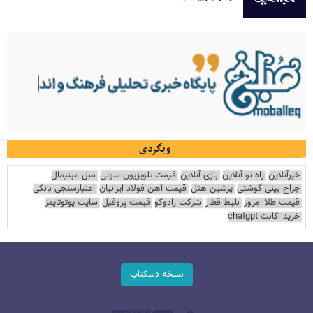
وبگردی
خبرآنلاین
راه نو آنلاین
بازی آنلاین
قیمت تلویزیون سونی
مبل مینیمال
جراح بینی گوشتی
پرشین هتل
قیمت آهن فولاد ایرانیان
اعتبارسنجی بانکی
قیمت طلا امروز
بلیط قطار
شرکت رادوکو
قیمت پروفیل
سایت یوتوتایمز
خرید اکانت chatgpt
نسخه دسکتاپ