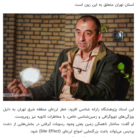
استان تهران متعلق به این زون است.
این استاد پژوهشگاه زلزله شناسی افزود: خطر لرزه‌ای ​منطقه شرق تهران به دلیل
ویژگی‌های توپوگرافی و زمین‌شناسی خاص، با مخاطرات ثانویه نیز روبروست.
​او گفت: ساختار ناهمگن زمین یعنی وجود رسوبات آبرفتی در بخش‌هایی از دشت
پردیس می‌تواند باعث بزرگنمایی امواج لرزه‌ای (Site Effect) شود.