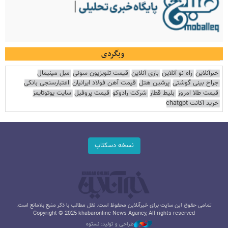
وبگردی
خبرآنلاین
راه نو آنلاین
بازی آنلاین
قیمت تلویزیون سونی
مبل مینیمال
جراح بینی گوشتی
پرشین هتل
قیمت آهن فولاد ایرانیان
اعتبارسنجی بانکی
قیمت طلا امروز
بلیط قطار
شرکت رادوکو
قیمت پروفیل
سایت یوتوتایمز
خرید اکانت chatgpt
نسخه دسکتاپ
تمامی حقوق این سایت برای خبرآنلاین محفوظ است. نقل مطالب با ذکر منبع بلامانع است.
Copyright © 2025 khabaronline News Agancy, All rights reserved
طراحی و تولید: نستوه