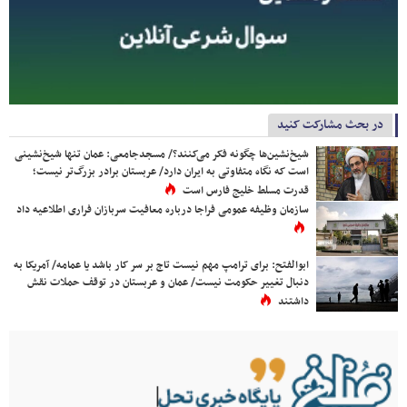
در بحث مشارکت کنید
شیخ‌نشین‌ها چگونه فکر می‌کنند؟/ مسجدجامعی: عمان تنها شیخ‌نشینی
است که نگاه متفاوتی به ایران دارد/ عربستان برادر بزرگ‌تر نیست؛
قدرت مسلط خلیج فارس است
سازمان وظیفه عمومی فراجا درباره معافیت سربازان فراری اطلاعیه داد
ابوالفتح: برای ترامپ مهم نیست تاج بر سر کار باشد یا عمامه/ آمریکا به
دنبال تغییر حکومت نیست/ عمان و عربستان در توقف حملات نقش
داشتند