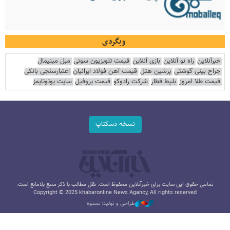
وبگردی
خبرآنلاین
راه نو آنلاین
بازی آنلاین
قیمت تلویزیون سونی
مبل مینیمال
جراح بینی گوشتی
پرشین هتل
قیمت آهن فولاد ایرانیان
اعتبارسنجی بانکی
قیمت طلا امروز
بلیط قطار
شرکت رادوکو
قیمت پروفیل
سایت یوتوتایمز
نسخه دسکتاپ
تمامی حقوق این سایت برای خبرآنلاین محفوظ است. نقل مطالب با ذکر منبع بلامانع است.
Copyright © 2025 khabaronline News Agancy, All rights reserved
طراحی و تولید: نستوه