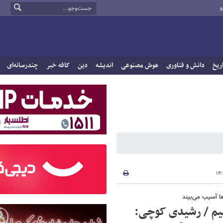
و
ریخ
دانش و فناوری
هوش مصنوعی
اندیشه
دین
کافه خبر
چندرسانه‌ای
عا آسیب می‌بیند
تیم / رشیدی کوچی: