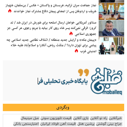
نماز جماعت سران ترکیه، عربستان و پاکستان + عکس / بن‌سلمان، شهباز
شریف و اردوغان پس از امضای پیمان دفاع مشترک نماز خواندند
سناتور آمریکایی خواهان ارسال اسلحه برای شورش در ایران شد / تد
کروز: فرقی نمی‌کند پسر شاه روی کار بیاید یا مریم رجوی، هر کسی جز
جمهوری اسلامی
«پیمان مکه» و آرایش جدید منطقه / ائتلاف نظامی جدید اسلامی چه
پیامی برای تهران دارد؟ / مثلث ریاض، آنکارا و اسلام‌آباد علیه خلاء
امنیتی غرب
وبگردی
خبرآنلاین
راه نو آنلاین
بازی آنلاین
قیمت تلویزیون سونی
مبل مینیمال
جراح بینی گوشتی
پرشین هتل
قیمت آهن فولاد ایرانیان
اعتبارسنجی بانکی