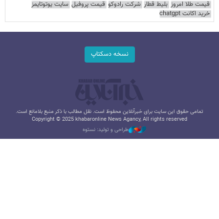
قیمت طلا امروز
بلیط قطار
شرکت رادوکو
قیمت پروفیل
سایت یوتوتایمز
خرید اکانت chatgpt
نسخه دسکتاپ
تمامی حقوق این سایت برای خبرآنلاین محفوظ است. نقل مطالب با ذکر منبع بلامانع است.
Copyright © 2025 khabaronline News Agancy, All rights reserved
طراحی و تولید: نستوه