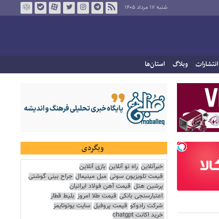
شنبه ۱۷ مرداد ۱۴۰۵
انتشارات
وبلاگ
استان‌ها
وبگردی
خبرآنلاین
راه نو آنلاین
بازی آنلاین
قیمت تلویزیون سونی
مبل مینیمال
جراح بینی گوشتی
پرشین هتل
قیمت آهن فولاد ایرانیان
اعتبارسنجی بانکی
قیمت طلا امروز
بلیط قطار
شرکت رادوکو
قیمت پروفیل
سایت یوتوتایمز
خرید اکانت chatgpt