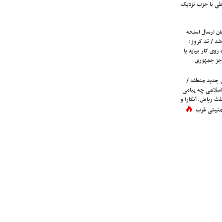
ی با حزب نزدیک
ان ارسال اسلحه
شد / تد کروز:
روی کار بیاید یا
جز جمهوری
 جدید منطقه /
اسلامی چه پیامی
لث ریاض، آنکارا و
 امنیتی غرب