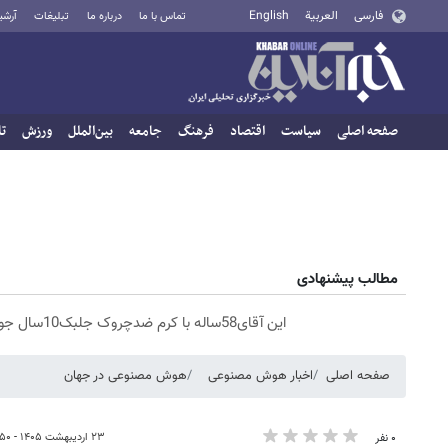
فارسی
العربية
English
تماس با ما
درباره ما
تبلیغات
آرشی
صفحه اصلی
سیاست
اقتصاد
فرهنگ
جامعه
بین‌الملل
ورزش
تا
مطالب پیشنهادی
این آقای58ساله با کرم ضدچروک جلبک10سال جوان شد(سفارش با تخفیف)
صفحه اصلی
اخبار هوش مصنوعی
هوش مصنوعی در جهان
۲۳ اردیبهشت ۱۴۰۵ - ۱۳:۵۰
۰ نفر