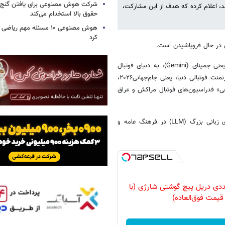
شرکت هوش مصنوعی برای یافتن گنج، د
ند، اعلام کرده که هدف از این مشارکت،
حقوق بالا استخدام می‌کند
هوش مصنوعی ۱۰ مسئله مهم ر
کرد
 در حال فروپاشیدن است.
جدیدترین خبر در حوزه فناوری، ورود قدرتمند پلتفرم هوش‌مصنوعی گوگل، یعنی جمینای (Gemini)، به دنیای فوتبال
است. در فاصله حدود یک ماه مانده تا آغاز جذاب‌ترین و هیجان‌انگیزترین تورنمنت فوتبالی دنیا، یعنی جام‌جهانی۲۰۲۶،
» فدراسیون‌های فوتبال مراکش و عراق
این حرکت، فراتر از یک حمایت مالی ساده، نشان‌دهنده نفوذ عمیق مدل‌های زبانی بزرگ (LLM) در فرهنگ عامه و
وعه 47 عددی دریل پیچ گوشتی شارژی‌ (با
قیمت فوق‌العاده)