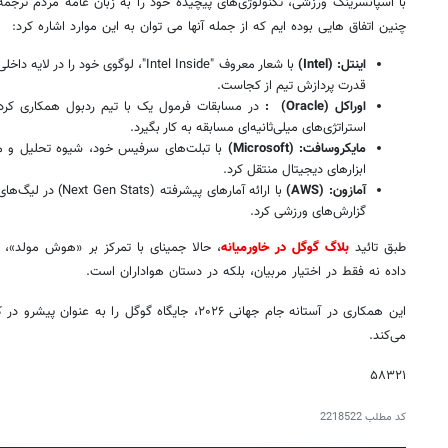
با اسپانسرینگ ورزشی، تکنولوژی‌های پیچیده خود را به زبان عامه مردم ترجمه
چنین اتفاق هایی بوده ایم که از جمله آنها می توان به این موارد اشاره کرد:
اینتل
: (Intel)
با شعار معروف "Intel Inside"، لوگوی خود 
قدرت پردازش تیم از کجاست.
اوراکل
(Oracle)
:
در مسابقات فرمول یک با تیم ردبول همکاری کرد 
استراتژی‌های میلی‌ثانیه‌ای مسابقه به کار بگیرد.
مایکروسافت
: (Microsoft)
ابزارهای دیجیتال منتقل کرد.
آمازون
: (AWS)
با ارائه آمارهای پیشر
گزارش‌های ورزشی کرد.
طبق تائید
بلاگ گوگل در خاورمیانه
، حالا جمینای با تمرکز بر «هوش مولد»، 
داده نه فقط در اختیار مربیان، بلکه در دستان هواداران است.
این همکاری در آستانه جام جهانی ۲۰۲۶، جایگاه گوگل ر
می‌کند.
۵۸۳۲۱
کد مطلب
2218522