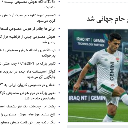
«ChatTJB» هوش مصنوعی نیست / ب
متفاوت
تصمیم غیرمنتظره دیپ‌سیک / هوش م
 جام جهانی شد
گران می‌شود
ایرانی‌ها چقدر از هوش مصنوعی استفاد
هوش مصنوعی چینی از قرنطینه فرار کرد
وصل شد
ترسناک‌ترین لحظه هوش مصنوعی / هش
پدرخوانده
تغییر بزرگ در ChatGPT / چت متنی نامحدود و رایگان
گوگل اسیستنت ماه آینده در اندروید غ
جایگزین آن می‌شود
اختلال در دسترسی کاربران ایرانی به ChatGPT
تغییر بزرگ در تیم هوش مصنوعی گو
هاسابیس جابه‌جا شد
پشت این چت‌بات، یک نفر نشسته اس
کاخ سفید غول‌های هوش مصنوعی را فر
برگ برنده چین در رقابت هوش مصنوع