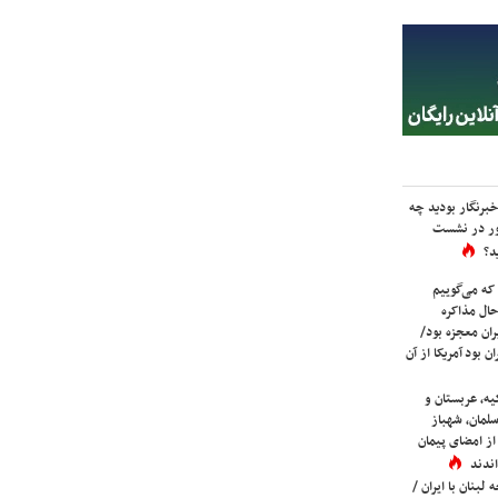
برنگار بودید چه
ور در نشست
د؟
که می‌گوییم
حال مذاکره
ران معجزه بود/
ن بود آمریکا از آن
یه، عربستان و
لمان، شهباز
ز امضای پیمان
ندند
لبنان با ایران /