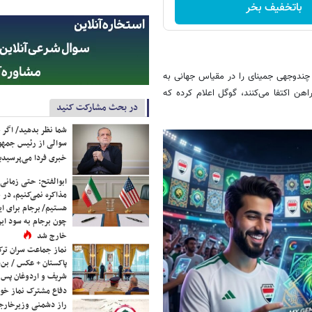
باتخفیف بخر
 چندوجهی جمینای را در مقیاس جهانی به
هن اکتفا می‌کنند، گوگل اعلام کرده که
در بحث مشارکت کنید
شما نظر بدهید/ اگر خ
سوالی از رئیس جمه
خبری فردا می‌پرسیدی
ابوالفتح: حتی زمانی 
مذاکره نمی‌کنیم، در 
هستیم/ برجام برای ای
چون برجام به سود ایرا
خارج شد
نماز جماعت سران ترک
پاکستان + عکس / بن‌س
شریف و اردوغان پس ا
دفاع مشترک نماز خوا
راز دشمنی وزیرخارجه 