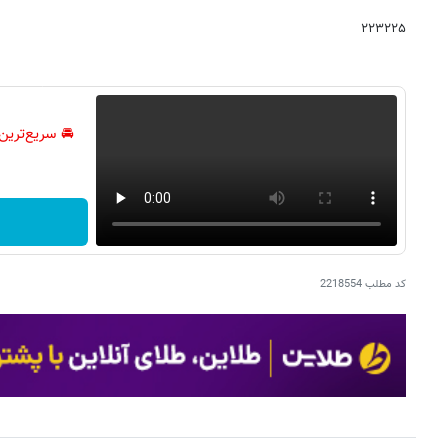
۲۲۳۲۲۵
🚘 سریع‌ترین
کد مطلب
2218554