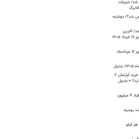
 شد/ جزییات
لابرگ
ص شد؟/ دوشنبه
د/ آخرین
وضعیت قیمت خودروهای پرفروش امروز ۱۶ خرداد ۱۴۰۵
قیمت جدید دلار، یورو و سایر ارزها امروز ۱۶ مردادماه
لیست قیمت خرید مسکن در نازی‌آباد/ خرید آپارتمان ۲
دارد؟ + جدول
سرپرستان خانوار بخوانند/ حساب این افراد ۴ میلیون
فت روسیه
هر کیلو