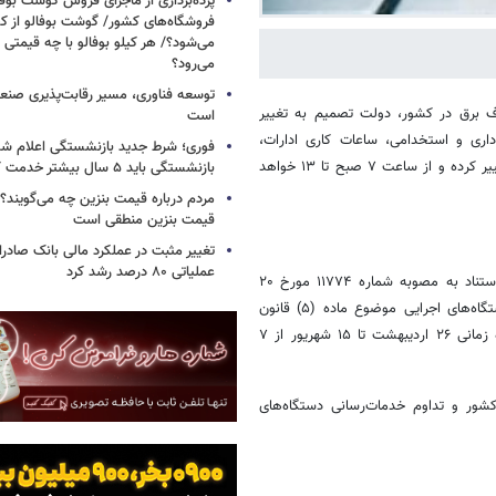
پرده‌برداری از ماجرای فروش گوشت بوفا
فروشگاه‌های کشور/ گوشت بوفالو از کج
می‌شود؟/ هر کیلو بوفالو با چه قیمتی
می‌رود؟
توسعه فناوری، مسیر رقابت‌پذیری صن
ف برق در کشور، دولت تصمیم به تغییر
است
اری و استخدامی، ساعات کاری ادارات،
فوری؛ شرط جدید بازنشستگی اعلام شد/ 
بانک‌ها، شهرداری‌ها و نهادهای عمومی از ۲۶ اردیبهشت تا ۱۵ شهریور ۱۴۰۵ تغییر کرده و از ساعت ۷ صبح تا ۱۳ خواهد
بازنشستگی باید ۵ سال بیشتر خدمت کنند
مردم درباره قیمت بنزین چه می‌گویند؟/
قیمت بنزین منطقی است
تغییر مثبت در عملکرد مالی بانک صادرات
عملیاتی ۸۰ درصد رشد کرد
اقتصادآنلاین نوشت: طبق بخشنامه سازمان اداری و استخدامی کشور که با استناد به مصوبه شماره ۱۱۷۷۴ مورخ ۲۰
اردیبهشت ۱۴۰۵ هیئت وزیران ابلاغ شده، ساعات آغاز و پایان کار تمامی دستگاه‌های اجرایی موضوع ماده (۵) قانون
مدیریت خدمات کشوری، بانک‌ها، شهرداری‌ها و سایر نهادهای عمومی در بازه زمانی ۲۶ اردیبهشت تا ۱۵ شهریور از ۷
ور و تداوم خدمات‌رسانی دستگاه‌های