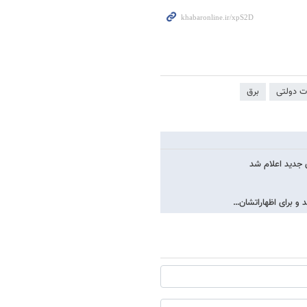
ات دولتی
برق
 و برای اظهاراتشان…