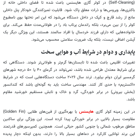
(Self-Cleaning) در کولر گازی هایسنس باعث شده تا فضای داخلی خانه از
باکتری‌ها، ویروس‌ها و ذرات معلق پاک شود. قابلیت تمیزکنندگی خودکار پنل داخلی
مانع از رشد قارچ و کپک در داخل دستگاه می‌شود که این امر نه‌تنها بوی نامطبوع
کولر را از بین می‌برد، بلکه راندمان پرتاب باد را در طولانی‌مدت حفظ می‌کند. برای
خانواده‌هایی که دارای فرزند خردسال یا افراد سالمند هستند، این ویژگی دیگر یک
آپشن اضافی نیست، بلکه یک ضرورت سلامتی محسوب می‌شود.
پایداری و دوام در شرایط آب و هوایی سخت
تغییرات اقلیمی باعث شده تا تابستان‌ها گرم‌تر و طولانی‌تر شوند. دستگاهی که
برای شرایط معتدل طراحی شده باشد، نمی‌تواند در گرمای ۴۰ یا ۵۰ درجه شهرهای
گرمسیر ایران دوام بیاورد. ترند سال ۲۰۲۶ ساخت دستگاه‌هایی است که در شرایط
«اکستریم» یا حدی کار کنند. مهندسی ساخت باید به گونه‌ای باشد که کندانسور
(بخش بیرونی) در برابر خوردگی، گرد و خاک و تابش مستقیم خورشید مقاوم
باشد.
در این زمینه کولر گازی
هایسنس
با بهره‌گیری از فین‌های طلایی (Golden Fin)
مقاومت بسیار بالایی در برابر خوردگی پیدا کرده است. این ویژگی برای ساکنین
مناطق مرطوب شمالی یا جنوبی کشور حیاتی است. همچنین کمپرسورهای قدرتمند
این برند توانایی کارکرد در دماهای بسیار بالا را دارند، بدون اینکه دچار پدیده