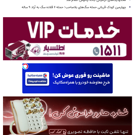
محدودیت‌های ترافیکی جاده چالوس اعلام شد
چهارمین کودک قربانی حمله سگ‌های بلاصاحب؛ حمله ۶ قلاده سگ به آراد ۹ ساله