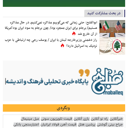
در بحث مشارکت کنید
ابوالفتح: حتی زمانی که می‌گوییم مذاکره نمی‌کنیم، در حال مذاکره
هستیم/ برجام برای ایران معجزه بود/ چون برجام به سود ایران بود آمریکا
از آن خارج شد
راز دشمنی وزیرخارجه لبنان با ایران / یوسف رجی چه ارتباطی با حزب
نزدیک به اسرائیل دارد؟
وبگردی
خبرآنلاین
راه نو آنلاین
بازی آنلاین
قیمت تلویزیون سونی
مبل مینیمال
جراح بینی گوشتی
پرشین هتل
قیمت آهن فولاد ایرانیان
اعتبارسنجی بانکی