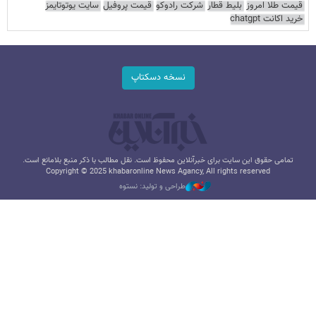
قیمت طلا امروز
بلیط قطار
شرکت رادوکو
قیمت پروفیل
سایت یوتوتایمز
خرید اکانت chatgpt
نسخه دسکتاپ
تمامی حقوق این سایت برای خبرآنلاین محفوظ است. نقل مطالب با ذکر منبع بلامانع است.
Copyright © 2025 khabaronline News Agancy, All rights reserved
طراحی و تولید: نستوه