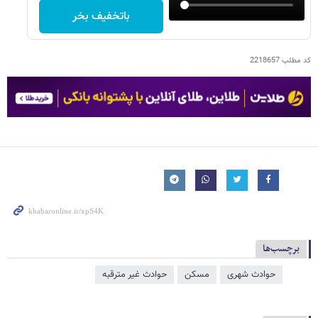
باتخفیف بخر
کد مطلب
2218657
برچسب‌ها
حوادث شهری
مسکن
حوادث غیر مترقبه