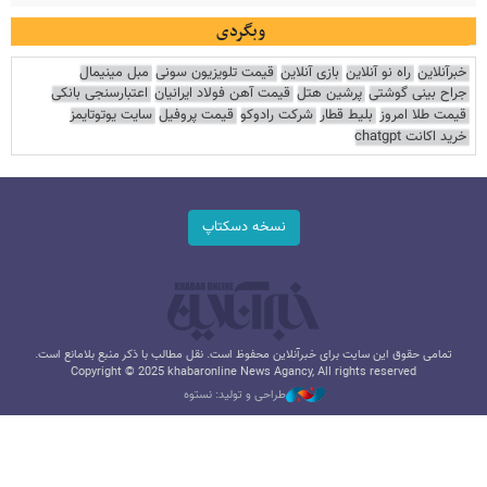
وبگردی
خبرآنلاین
راه نو آنلاین
بازی آنلاین
قیمت تلویزیون سونی
مبل مینیمال
جراح بینی گوشتی
پرشین هتل
قیمت آهن فولاد ایرانیان
اعتبارسنجی بانکی
قیمت طلا امروز
بلیط قطار
شرکت رادوکو
قیمت پروفیل
سایت یوتوتایمز
خرید اکانت chatgpt
نسخه دسکتاپ
تمامی حقوق این سایت برای خبرآنلاین محفوظ است. نقل مطالب با ذکر منبع بلامانع است.
Copyright © 2025 khabaronline News Agancy, All rights reserved
طراحی و تولید: نستوه