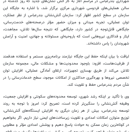
شهرداری بندرعباس در مراسم آغاز به کار آتش نشان‌های جدید که روز گذشته در
سالن همایش‌های فردوسی شهرداری مرکزی برگزار شد، با اشاره به جایگاه این
سازمان در سطح کشور اظهار کرد: سازمان آتش‌نشانی بندرعباس از نظر عملکرد،
توان عملیاتی، تجربه میدانی و میزان حضور مؤثر درصحنه‌های خدمت‌رسانی،
جایگاهی قابل‌توجه در کشور دارد، جایگاهی که نتیجه سال‌ها تلاش، مجاهدت،
ایثار و فداکاری نیروهایی است که باروحیه‌ای مسئولانه و جهادی، امنیت و آرامش
شهروندان را پاس داشته‌اند.
لیاقت با بیان اینکه حفظ این جایگاه نیازمند برنامه‌ریزی مستمر و استفاده هدفمند
از ظرفیت‌هاست، افزود: باوجود محدودیت‌ها و مشکلات مالی، مجموعه سازمان
تلاش می‌کند از طریق بهسازی تجهیزات، ارتقای آمادگی عملیاتی، افزایش توان
تخصصی نیروها و بهره‌گیری حداکثری از امکانات موجود، سطح خدمات‌رسانی را در
شأن مردم بندرعباس حفظ و تقویت کند.
وی با تأکید بر اینکه رشد شهری، توسعه محدوده‌های سکونتی و افزایش جمعیت،
وظیفه آتش‌نشانی را سنگین‌تر کرده است، تصریح کرد: امروز با توجه به روند
توسعه بندرعباس، بیش از هر زمان دیگری به افزایش ایستگاه‌های آتش‌نشانی،
توزیع متوازن امکانات امدادی و تقویت زیرساخت‌های ایمنی نیاز داریم. اگر بخواهیم
در کوتاه‌ترین زمان ممکن به حوادث پاسخ دهیم و پوشش امدادی مؤثر و مطلوبی
برای شهروندان فراهم کنیم، توسعه کمی و کیفی زیرساخت‌ها یک ضرورت قطعی