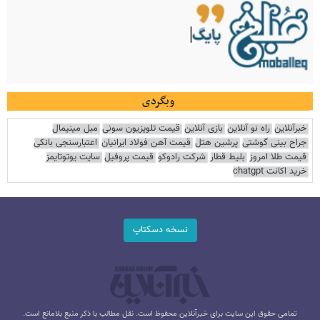
وبگردی
خبرآنلاین
راه نو آنلاین
بازی آنلاین
قیمت تلویزیون سونی
مبل مینیمال
جراح بینی گوشتی
پرشین هتل
قیمت آهن فولاد ایرانیان
اعتبارسنجی بانکی
قیمت طلا امروز
بلیط قطار
شرکت رادوکو
قیمت پروفیل
سایت یوتوتایمز
خرید اکانت chatgpt
نسخه دسکتاپ
تمامی حقوق این سایت برای خبرآنلاین محفوظ است. نقل مطالب با ذکر منبع بلامانع است.