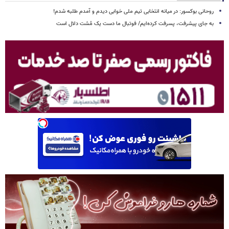
روحانی بوکسور: در میانه انتخابی تیم ملی خوابی دیدم و آمدم طلبه شدم!
به جای پیشرفت، پسرفت کرده‌ایم/ فوتبال ما دست یک مُشت دلال است