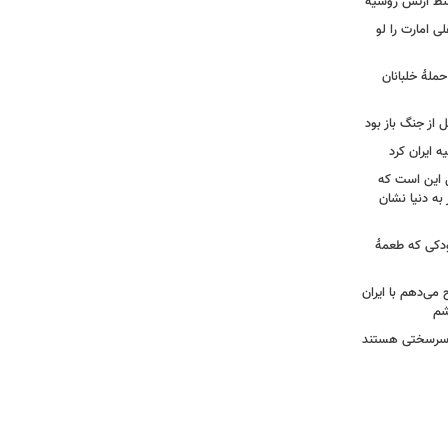
وسط ارتش روسیه
لی امارت را لو
حملۀ خلبانان
ل از جنگ باز بود
ه ایران کرد
ل این است که
به دنیا نشان
ودکی که طعمۀ
ح می‌دهم با ایران
شم
ان سرسختی هستند