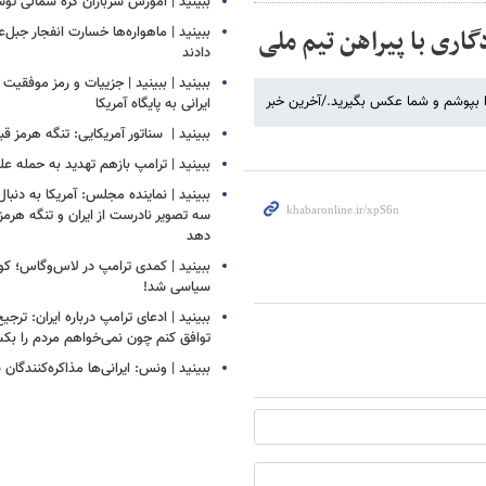
ببینید | آموزش سربازان کره شمالی ت
ری با پیراهن تیم ملی
ببینید | ماهواره‌ها خسارت انفجار جبل‌ع
دادند
ببینید | ببینید | جزییات و رمز موفقیت 
ا بپوشم و شما عکس بگیرید./آخرین خبر
ایرانی به پایگاه آمریکا
ببینید | ‏ سناتور آمریکایی: تنگه هرمز قب
ببینید | ترامپ بازهم تهدید به حمله علی
ببینید | نماینده مجلس: آمریکا به دنبا
سه تصویر نادرست از ایران و تنگه هرمز 
دهد
ببینید | کمدی ترامپ در لاس‌وگاس؛ ک
سیاسی شد!
ببینید | ادعای ترامپ درباره ایران: ترجی
توافق کنم چون نمی‌خواهم مردم را بک
ببینید | ونس: ایرانی‌ها مذاکره‌کنندگ