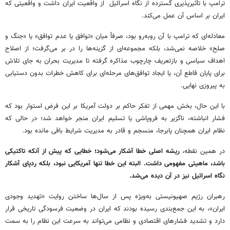
ترامپ با تأثیرپذیری گسترده از نگاه اسرائیل از واقعیت ایران داشت و واقعیتی که
ایران بر اساس آن عمل می‌کند.
معادله‌ای که ترامپ با آن روبه‌رو بود، صرفاً میان «توافق یا عدم توافق» یا «جنگ و
صلح» خلاصه نمی‌شد، بلکه مجموعه‌ای از گزینه‌ها را در بر می‌گرفت؛ از اصلاح
اهداف سیاسی و بازتعریف چارچوب مذاکره گرفته تا مدیریت بحران به جای تلاش
برای پایان قاطع آن، یا ایجاد توافق‌های مرحله‌ای برای کاهش خطرات بدون دستیابی
به پیروزی نهایی.
با این حال، بخش مهمی از تفکر حاکم بر دولت آمریکا بر این فرض استوار بود که
فشار انباشته، ناگزیر به فروپاشی یا تسلیم ایران منجر خواهد شد؛ در حالی که
نظام ایران همچنان پابرجا، منسجم و قادر به مدیریت شرایط باقی مانده بود.
در همین نقطه،
ریشه اصلی خطا آشکار می‌شود؛ خطایی که پیش از آنکه تاکتیکی
باشد، ماهیتی مفهومی داشت. البته این خطا تنها آمریکایی نبود، بلکه ردپای آشکار
نگاه اسرائیل نیز در آن دیده می‌شد.
رهبران رژیم صهیونیستی به‌ویژه پس از سال‌ها ساختن روایت «تهدید وجودی
ایران»، به این جمع‌بندی رسیده بودند که ایران در وضعیت فرسودگی تاریخی قرار
دارد و تشدید فشارهای اقتصادی و نظامی می‌تواند به سرعت این نظام را به سمت