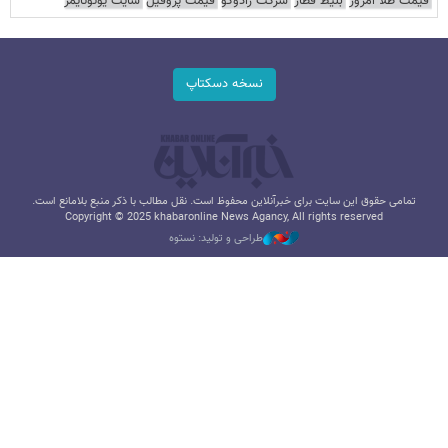
قیمت طلا امروز
بلیط قطار
شرکت رادوکو
قیمت پروفیل
سایت یوتوتایمز
نسخه دسکتاپ
تمامی حقوق این سایت برای خبرآنلاین محفوظ است. نقل مطالب با ذکر منبع بلامانع است.
Copyright © 2025 khabaronline News Agancy, All rights reserved
طراحی و تولید: نستوه