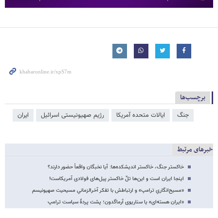
برچسب‌ها
جنگ
ایالات متحده آمریکا
رژیم صهیونیستی اسرائیل
ایران
خبرهای مرتبط
خاکستر جنگ، خاکستر اندیشکده‌ها: آیا نخبگان واقعاً حضور دارند؟
اینجا ایران است و این‌ها تلِّ خاکستر پیل‌های فولادی آمریکاست!
«مسیح‌انگاریِ ترامپ» و ارتباطش با تفکر آخرالزمانیِ مسیحیت صهیونیسم
«ایران هسته‌ای» یا سناریوی آرماگدون؛ پشت پردۀ سیاست ترامپ