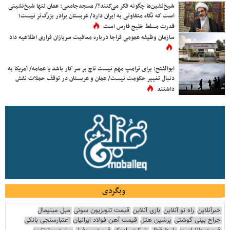
شیخ‌نشین‌ها چگونه فکر می‌کنند؟/ مسجدجامعی: عمان تنها شیخ‌نشینی
است که نگاه متفاوتی به ایران دارد/ عربستان برادر بزرگ‌تر نیست؛
قدرت مسلط خلیج فارس است
سازمان وظیفه عمومی فراجا درباره معافیت سربازان فراری اطلاعیه داد
ابوالفتح: برای ترامپ مهم نیست تاج بر سر کار باشد یا عمامه/ آمریکا به
دنبال تغییر حکومت نیست/ عمان و عربستان در توقف حملات نقش
داشتند
وبگردی
خبرآنلاین
راه نو آنلاین
بازی آنلاین
قیمت تلویزیون سونی
مبل مینیمال
جراح بینی گوشتی
پرشین هتل
قیمت آهن فولاد ایرانیان
اعتبارسنجی بانکی