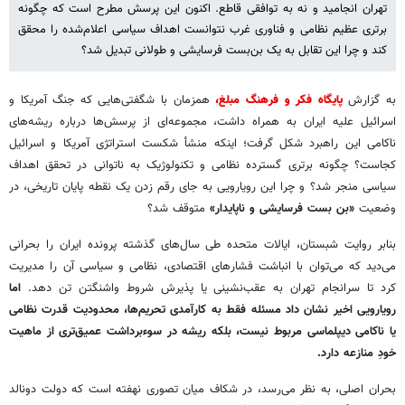
تهران انجامید و نه به توافقی قاطع. اکنون این پرسش مطرح است که چگونه
برتری عظیم نظامی و فناوری غرب نتوانست اهداف سیاسی اعلام‌شده را محقق
کند و چرا این تقابل به یک بن‌بست فرسایشی و طولانی تبدیل شد؟
به گزارش
پایگاه فکر و فرهنگ مبلغ،
همزمان با شگفتی‌هایی که جنگ آمریکا و
اسرائیل علیه ایران به همراه داشت، مجموعه‌ای از پرسش‌ها درباره ریشه‌های
ناکامی این راهبرد شکل گرفت؛ اینکه منشأ شکست استراتژی آمریکا و اسرائیل
کجاست؟ چگونه برتری گسترده نظامی و تکنولوژیک به ناتوانی در تحقق اهداف
سیاسی منجر شد؟ و چرا این رویارویی به جای رقم زدن یک نقطه پایان تاریخی، در
وضعیت
«بن بست فرسایشی و ناپایدار»
متوقف شد؟
بنابر روایت شبستان، ایالات متحده طی سال‌های گذشته پرونده ایران را بحرانی
می‌دید که می‌توان با انباشت فشارهای اقتصادی، نظامی و سیاسی آن را مدیریت
کرد تا سرانجام تهران به عقب‌نشینی یا پذیرش شروط واشنگتن تن دهد.
اما
رویارویی اخیر نشان داد مسئله فقط به کارآمدی تحریم‌ها، محدودیت قدرت نظامی
یا ناکامی دیپلماسی مربوط نیست، بلکه ریشه در سوءبرداشت عمیق‌تری از ماهیت
خودِ منازعه دارد.
بحران اصلی، به نظر می‌رسد، در شکاف میان تصوری نهفته است که دولت دونالد