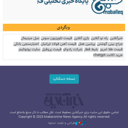
وبگردی
خبرآنلاین
راه نو آنلاین
بازی آنلاین
قیمت تلویزیون سونی
مبل مینیمال
جراح بینی گوشتی
پرشین هتل
قیمت آهن فولاد ایرانیان
اعتبارسنجی بانکی
قیمت طلا امروز
بلیط قطار
شرکت رادوکو
قیمت پروفیل
سایت یوتوتایمز
خرید اکانت chatgpt
نسخه دسکتاپ
تمامی حقوق این سایت برای خبرآنلاین محفوظ است. نقل مطالب با ذکر منبع بلامانع است.
Copyright © 2025 khabaronline News Agancy, All rights reserved
طراحی و تولید: نستوه