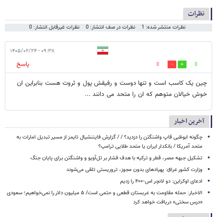
نظرات
نظرات منتشر شده: 1
نظرات در صف انتشار: 0
نظرات غیرقابل انتشار: 0
۰۹:۳۸ - ۱۴۰۵/۰۲/۲۴
پاسخ
0
0
چین یک کاسب است و تنها دوست و رفیقش پول و ثروت هست بنابراین ان
خوش خیالان متوهم که ان را متحد می دانند ...
آخرین اخبار
چگونه ابوظبی قاپ واشنگتن را دزدید؟ / / گزارش فایننشیال تایمز از مسیر تبدیل امارات به
متحد آمریکا / بانکدار ایران یا متحد طلایی ترامپ؟
تشکیل جبهه‌ مصر، قطر و ترکیه با هدف فشار بر تل‌آویو و واشنگتن برای پایان جنگ
وزارت کشور عراق: پهپادهای بدون مجوز، تروریستی تلقی می‌شوند
ادعای اوکراین: دو لانچر اس-۴۰۰ را زدیم
الاخبار: حمله مقاومت به عربستان قطعی و حتمی است/ ۵ میلیون دلار را نمی‌خواهیم؛ سعودی
«درس سختی» دریافت خواهد کرد