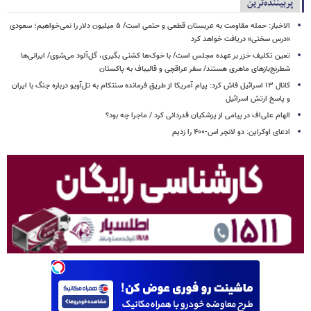
پربیننده‌ترین
الاخبار: حمله مقاومت به عربستان قطعی و حتمی است/ ۵ میلیون دلار را نمی‌خواهیم؛ سعودی
«درس سختی» دریافت خواهد کرد
تعین تکلیف خزر بر عهده مجلس است/ با خوک‌ها کشتی بگیری، گل‌آلود می‌شوی/ ایرانی‌ها
شطرنج‌بازهای ماهری هستند/ سفر عراقچی و قالیباف به پاکستان
کانال ۱۳ اسرائیل فاش کرد: پیام آمریکا از طریق فرمانده سنتکام به تل‌آویو درباره جنگ با ایران
و پاسخ ارتش اسرائیل
الهام علی‌اف در پیامی از پزشکیان قدردانی کرد / ماجرا چه بود؟
ادعای اوکراین: دو لانچر اس-۴۰۰ را زدیم