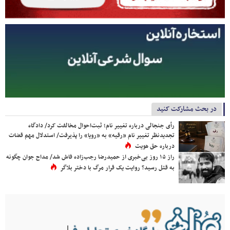
در بحث مشارکت کنید
رأی جنجالی درباره تغییر نام؛ ثبت‌احوال مخالفت کرد/ دادگاه
تجدیدنظر تغییر نام «رقیه» به «رویا» را پذیرفت/ استدلال مهم قضات
درباره حق هویت
راز ۱۵ روز بی‌خبری از حمیدرضا رجب‌زاده فاش شد/ مداح جوان چگونه
به قتل رسید؟ روایت یک قرار مرگ با دختر بلاگر