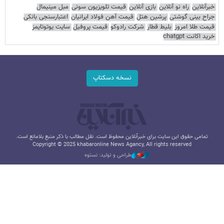
خبرآنلاین
راه نو آنلاین
بازی آنلاین
قیمت تلویزیون سونی
مبل مینیمال
جراح بینی گوشتی
پرشین هتل
قیمت آهن فولاد ایرانیان
اعتبارسنجی بانکی
قیمت طلا امروز
بلیط قطار
شرکت رادوکو
قیمت پروفیل
سایت یوتوتایمز
خرید اکانت chatgpt
نسخه دسکتاپ
تمامی حقوق این سایت برای خبرآنلاین محفوظ است. نقل مطالب با ذکر منبع بلامانع است.
Copyright © 2025 khabaronline News Agancy, All rights reserved
طراحی و تولید: نستوه