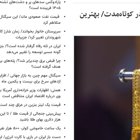
پارادوکس سدهای پر و دشت‌های تشنه/ چ
۱۴۰۵ فریبنده است؟
ر کوتاه‌مدت/ بهترین
قیمت نفت صعودی ماند/ این سیگنال‌ها 
متلاطم کرد
سرپرستان خانوار بخوانند/ زمان شارژ کا
شهروندان تغییر کرد/ جزییات
ایران در تله رفاه گرفتار شده است؟/ بنز
گونه مسیر توسعه را تغییر می‌دهد
چرا قبض برق چندبرابر شد؟/ پله‌های بر
هدف گرفته است؟
سیگنال‌ مهم چین به بازار جهانی / افزا
اژدهای سرخ برای بیست و یکمین ماه م
همتی: اظهارات وزیر خزانه‌داری آمریکا ب
وی درباره اقتصاد ایران متناقض است
قیمت یک لیتر بنزین در عراق چند است
پیش‌بینی جنجالی از قیمت طلا / تا این 
هزار دلاری بهای طلا باشید
یک ساعت خاموشی کولر، ۵۰۰ هزار نفر را سیراب می‌کند
دست باز ایران در بازی با کارت انرژی/ ا