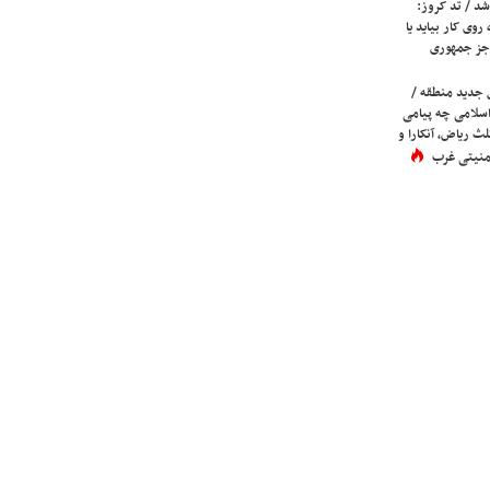
شد / تد کروز:
روی کار بیاید یا
جز جمهوری
 جدید منطقه /
اسلامی چه پیامی
لث ریاض، آنکارا و
 امنیتی غرب