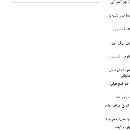
را آمار آبی
بازار نفت را
لابرگ برخی
ین ارزان این
ق چه کسانی را
یش ذخایر طلای
توالی
ا مواضع قبلی
؟/ جزییات
تاریخ منتظر رشد
یران چگونه