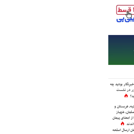
برنگار بودید چه
ور در نشست
د؟
یه، عربستان و
لمان، شهباز
ز امضای پیمان
ندند
ان ارسال اسلحه