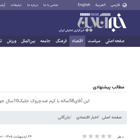
فارسی
العربية
English
تماس با ما
درباره ما
تبلیغات
آرشی
صفحه اصلی
سیاست
اقتصاد
فرهنگ
جامعه
بین‌الملل
ورزش
تا
مطالب پیشنهادی
این آقای58ساله با کرم ضدچروک جلبک10سال جوان شد(سفارش با تخفیف)
صفحه اصلی
اخبار اقتصادی
بازرگانی
۲۴ اردیبهشت ۱۴۰۵ - ۱۰:۰۱
۰ نفر