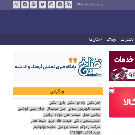
شنبه ۱۷ مرداد ۱۴۰۵
انتشارات
وبلاگ
استان‌ها
وبگردی
خبرآنلاین
راه نو آنلاین
بازی آنلاین
قیمت تلویزیون سونی
مبل مینیمال
جراح بینی گوشتی
پرشین هتل
قیمت آهن فولاد ایرانیان
اعتبارسنجی بانکی
قیمت طلا امروز
بلیط قطار
شرکت رادوکو
قیمت پروفیل
سایت یوتوتایمز
خرید اکانت chatgpt