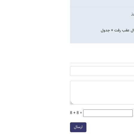
ز
8 + 8 =
ارسال