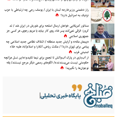
راز دشمنی وزیرخارجه لبنان با ایران / یوسف رجی چه ارتباطی با حزب
نزدیک به اسرائیل دارد؟
سناتور آمریکایی خواهان ارسال اسلحه برای شورش در ایران شد / تد
کروز: فرقی نمی‌کند پسر شاه روی کار بیاید یا مریم رجوی، هر کسی جز
جمهوری اسلامی
«پیمان مکه» و آرایش جدید منطقه / ائتلاف نظامی جدید اسلامی چه
پیامی برای تهران دارد؟ / مثلث ریاض، آنکارا و اسلام‌آباد علیه خلاء
امنیتی غرب
از آب‌بازی در پارک آب‌وآتش تا تجمع برای نیما تکیدو؛«این نسل هرآنچه
حکومتی نیست می‌پسندند»/ الگوهای رسمی دیگر مرجع نیستند/ یقه
نوجوان‌ها را نگیرید!