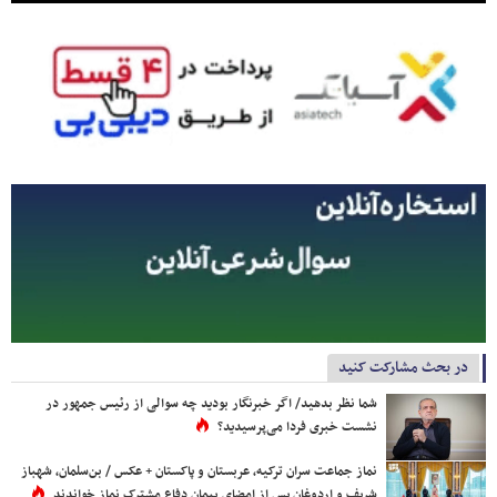
در بحث مشارکت کنید
شما نظر بدهید/ اگر خبرنگار بودید چه سوالی از رئیس جمهور در
نشست خبری فردا می‌پرسیدید؟
نماز جماعت سران ترکیه، عربستان و پاکستان + عکس / بن‌سلمان، شهباز
شریف و اردوغان پس از امضای پیمان دفاع مشترک نماز خواندند