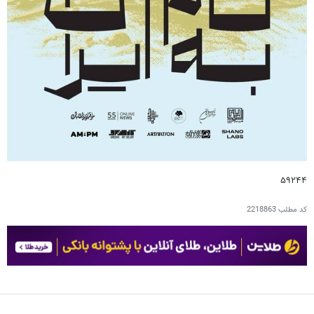
۵۹۲۴۴
کد مطلب
2218863