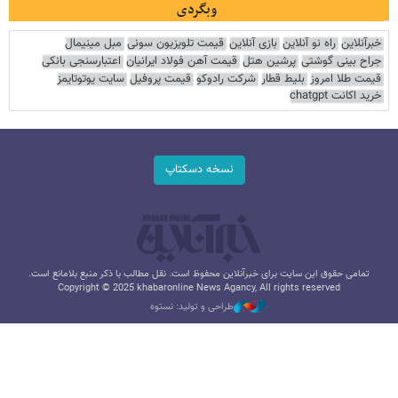
وبگردی
خبرآنلاین
راه نو آنلاین
بازی آنلاین
قیمت تلویزیون سونی
مبل مینیمال
جراح بینی گوشتی
پرشین هتل
قیمت آهن فولاد ایرانیان
اعتبارسنجی بانکی
قیمت طلا امروز
بلیط قطار
شرکت رادوکو
قیمت پروفیل
سایت یوتوتایمز
خرید اکانت chatgpt
نسخه دسکتاپ
تمامی حقوق این سایت برای خبرآنلاین محفوظ است. نقل مطالب با ذکر منبع بلامانع است.
Copyright © 2025 khabaronline News Agancy, All rights reserved
طراحی و تولید: نستوه