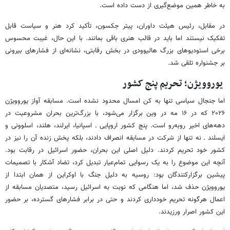
به خاطر همین موضع‌گیری از دست داده است.
در مقابل، رئیس هیئت داوران، پیتر جکسون، تأکید کرد هنر و سیاست قابل
تفکیک نیستند اما باید در قالب هنری باقی بمانند. با این حال، غیبت محسوس
برخی استودیوهای بزرگ هالیوودی در بخش رقابتی، نشانه‌ای از فشارهای بیرونی
بر جشنواره تلقی شد.
یوروویژن؛ تحریم پنج کشور
اما جنجال سیاسی تنها به کن امسال محدود نشده است. مسابقه آواز یوروویژن
۲۰۲۶ که در ۱۶ مه در وین برگزار می‌شود، با بزرگ‌ترین بحران مشروعیت در
دهه‌های اخیر روبه‌رو است. پنج کشور اروپایی ـ اسپانیا، ایرلند، هلند، اسلوونی و
ایسلند ـ نه تنها از شرکت در مسابقه انصراف دادند، بلکه پخش زنده آن را نیز در
کشور خود تحریم کردند. دلیل اصلی این بحران، حضور اسرائیل در رقابت بود.
آنچه این موضوع را به یک رسوایی تمام‌عیار تبدیل کرد، تضاد آشکار با تصمیمات
پیشین برگزارکنندگان بود: روسیه به دلیل جنگ با اوکراین از همان ابتدا از
یوروویژن حذف شد، اما هنگامی که نوبت به اسرائیل رسید، متصدیان مسابقه از
اعمال هرگونه تحریم خودداری کردند و حتی در برابر فشارهای گسترده، بر حضور
این کشور اصرار ورزیدند.