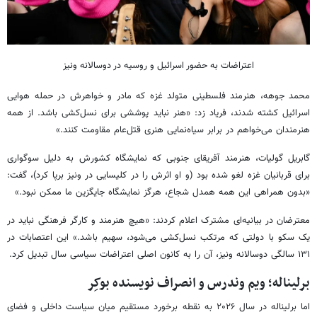
اعتراضات به حضور اسرائیل و روسیه در دوسالانه ونیز
محمد جوهه، هنرمند فلسطینی متولد غزه که مادر و خواهرش در حمله هوایی
اسرائیل کشته شدند، فریاد زد: «هنر نباید پوششی برای نسل‌کشی باشد. از همه
هنرمندان می‌خواهم در برابر سیاه‌نمایی هنری قتل‌عام مقاومت کنند.»
گابریل گولیات، هنرمند آفریقای جنوبی که نمایشگاه کشورش به دلیل سوگواری
برای قربانیان غزه لغو شده بود (و او اثرش را در کلیسایی در ونیز برپا کرد)، گفت:
«بدون همراهی این همه همدل شجاع، هرگز نمایشگاه جایگزین ما ممکن نبود.»
معترضان در بیانیه‌ای مشترک اعلام کردند: «هیچ هنرمند و کارگر فرهنگی نباید در
یک سکو با دولتی که مرتکب نسل‌کشی می‌شود، سهیم باشد.» این اعتصابات در
۱۳۱ سالگی دوسالانه ونیز، آن را به کانون اصلی اعتراضات سیاسی سال تبدیل کرد.
برلیناله؛ ویم وندرس و انصراف نویسنده بوکِر
اما برلیناله در سال ۲۰۲۶ به نقطه برخورد مستقیم میان سیاست داخلی و فضای