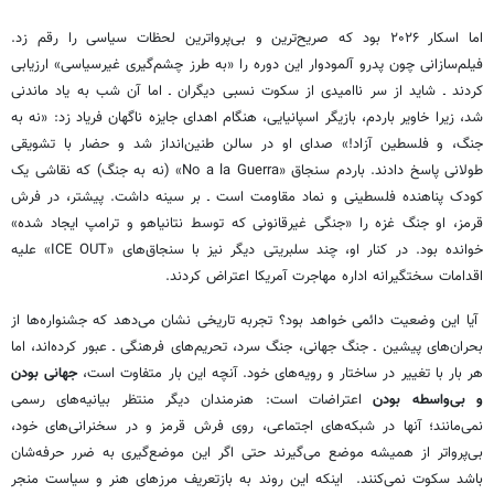
اما اسکار ۲۰۲۶ بود که صریح‌ترین و بی‌پرواترین لحظات سیاسی را رقم زد.
فیلم‌سازانی چون پدرو آلمودوار این دوره را «به طرز چشم‌گیری غیرسیاسی» ارزیابی
کردند ـ شاید از سر ناامیدی از سکوت نسبی دیگران ـ اما آن شب به یاد ماندنی
شد، زیرا خاویر باردم، بازیگر اسپانیایی، هنگام اهدای جایزه ناگهان فریاد زد: «نه به
جنگ، و فلسطین آزاد!» صدای او در سالن طنین‌انداز شد و حضار با تشویقی
طولانی پاسخ دادند. باردم سنجاق «No a la Guerra» (نه به جنگ) که نقاشی یک
کودک پناهنده فلسطینی و نماد مقاومت است ـ بر سینه داشت. پیشتر، در فرش
قرمز، او جنگ غزه را «جنگی غیرقانونی که توسط نتانیاهو و ترامپ ایجاد شده»
خوانده بود. در کنار او، چند سلبریتی دیگر نیز با سنجاق‌های «ICE OUT» علیه
اقدامات سختگیرانه اداره مهاجرت آمریکا اعتراض کردند.
آیا این وضعیت دائمی خواهد بود؟ تجربه تاریخی نشان می‌دهد که جشنواره‌ها از
بحران‌های پیشین ـ جنگ جهانی، جنگ سرد، تحریم‌های فرهنگی ـ عبور کرده‌اند، اما
هر بار با تغییر در ساختار و رویه‌های خود. آنچه این بار متفاوت است،
جهانی بودن
و بی‌واسطه بودن
اعتراضات است: هنرمندان دیگر منتظر بیانیه‌های رسمی
نمی‌مانند؛ آنها در شبکه‌های اجتماعی، روی فرش قرمز و در سخنرانی‌های خود،
بی‌پرواتر از همیشه موضع می‌گیرند حتی اگر این موضع‌گیری به ضرر حرفه‌شان
باشد سکوت نمی‌کنند. اینکه این روند به بازتعریف مرزهای هنر و سیاست منجر