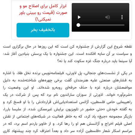
ابزار کامل برای اصلاح مو و
صورت (قیمت رو ببینی باور
نمیکنی!)
باتخفیف بخر
نقطه شروع این گزارش از جشنواره کن است که این روزها در حال برگزاری است
و سیاست بر آن سایه افکنده است. این جشنواره با یک پرسش بنیادین آغاز شد:
آیا سینما باید درباره جنگ غزه سکوت کند یا نه؟
در یکی از نشست‌های جنجالی، پل لاورتی، فیلمنامه‌نویس برنده نخل طلا، با اشاره
به فشارهای صنعتی علیه هنرمندان گفت برخی چهره‌های شناخته‌شده به دلیل
مواضعشان درباره غزه با حذف حرفه‌ای روبه‌رو شده‌اند. او این وضعیت را
«شرم‌آور» خواند. لاورتی از سوزان ساراندون نام برد که پس از شرکت در یک
راهپیمایی حامی فلسطین، آژانس استعدادیابی‌اش قراردادش را با او فسخ کرد و
به گفته خودش «حتی حضور در تلویزیون برایش غیرممکن شد». از ملیسا باررا،
بازیگر مجموعه «جیغ» یاد کرد، که به خاطر فعالیت در شبکه‌های اجتماعی از نقش
اصلی فیلم اخراج و آژانسش هم او را رها کرد. و از خاویر باردم اسم برد، که در
مراسم اسکار شعار «فلسطین آزاد» سر داد و بعداً اعتراف کرد چند پیشنهاد کاری