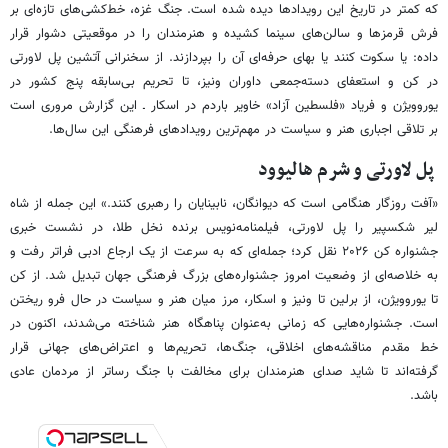
که کمتر در تاریخ این رویدادها دیده شده است. جنگ غزه، خط‌کشی‌های تازه‌ای بر
فرش قرمزها و سالن‌های سینما کشیده و هنرمندان را در موقعیتی دشوار قرار
داده: یا سکوت کنند یا بهای حرفه‌ای آن را بپردازند. از سخنرانی آتشین پل لاورتی
در کن و استعفای دسته‌جمعی داوران ونیز، تا تحریم بی‌سابقه پنج کشور در
یوروویژن و فریاد «فلسطین آزاد» خاویر باردم در اسکار ـ این گزارش مروری است
بر تلاقی اجباری هنر و سیاست در مهم‌ترین رویدادهای فرهنگی این سال‌ها.
پل لاورتی و شرم هالیوود
«آفت روزگار هنگامی است که دیوانگان، نابینایان را رهبری کنند.» این جمله از شاه
لیر شکسپیر را پل لاورتی، فیلمنامه‌نویس برنده نخل طلا، در نشست خبری
جشنواره کن ۲۰۲۶ نقل کرد؛ جمله‌ای که به سرعت از یک ارجاع ادبی فراتر رفت و
به خلاصه‌ای از وضعیت امروز جشنواره‌های بزرگ فرهنگی جهان تبدیل شد. از کن
تا یوروویژن، از برلین تا ونیز و اسکار، مرز میان هنر و سیاست در حال فرو ریختن
است. جشنواره‌هایی که زمانی به‌عنوان پناهگاه هنر شناخته می‌شدند، اکنون در
خط مقدم مناقشه‌های اخلاقی، جنگ‌ها، تحریم‌ها و اعتراض‌های جهانی قرار
گرفته‌اند تا شاید صدای هنرمندان برای مخالفت با جنگ رساتر از مردمان عادی
باشد.