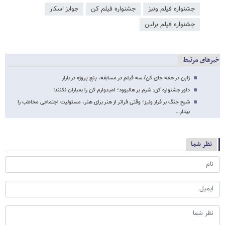
جشنواره فیلم ونیز
جشنواره فیلم کن
جوایز اسکار
جشنواره فیلم برلین
خبرهای مرتبط
ژاپن در همه جای کن/ سه فیلم در مسابقه، پنج پروژه در بازار
داور جشنواره کن: شرم بر هالیوود؛ امیدوارم کن را بمباران نکنند!
شبح جنگ بر فراز ونیز؛ وقتی فراتر از هنر برای هنر، مسئولیت اجتماعی مخاطب را
بیدار…
نظر شما