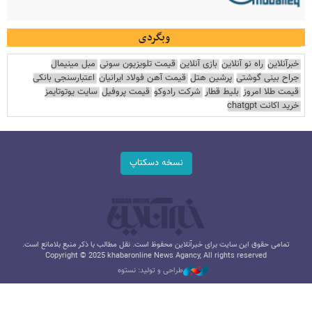
وبگردی
خبرآنلاین
راه نو آنلاین
بازی آنلاین
قیمت تلویزیون سونی
مبل مینیمال
جراح بینی گوشتی
پرشین هتل
قیمت آهن فولاد ایرانیان
اعتبارسنجی بانکی
قیمت طلا امروز
بلیط قطار
شرکت رادوکو
قیمت پروفیل
سایت یوتوتایمز
خرید اکانت chatgpt
نسخه دسکتاپ
تمامی حقوق این سایت برای خبرآنلاین محفوظ است. نقل مطالب با ذکر منبع بلامانع است.
Copyright © 2025 khabaronline News Agancy, All rights reserved
طراحی و تولید: نستوه