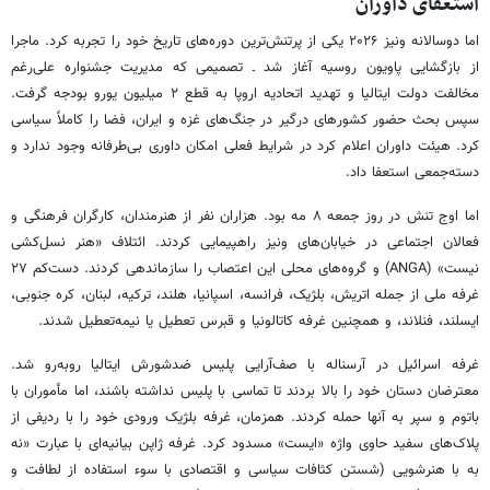
استعفای داوران
اما دوسالانه ونیز ۲۰۲۶ یکی از پرتنش‌ترین دوره‌های تاریخ خود را تجربه کرد. ماجرا
از بازگشایی پاویون روسیه آغاز شد ـ تصمیمی که مدیریت جشنواره علی‌رغم
مخالفت دولت ایتالیا و تهدید اتحادیه اروپا به قطع ۲ میلیون یورو بودجه گرفت.
سپس بحث حضور کشورهای درگیر در جنگ‌های غزه و ایران، فضا را کاملاً سیاسی
کرد. هیئت داوران اعلام کرد در شرایط فعلی امکان داوری بی‌طرفانه وجود ندارد و
دسته‌جمعی استعفا داد.
اما اوج تنش در روز جمعه ۸ مه بود. هزاران نفر از هنرمندان، کارگران فرهنگی و
فعالان اجتماعی در خیابان‌های ونیز راهپیمایی کردند. ائتلاف «هنر نسل‌کشی
نیست» (ANGA) و گروه‌های محلی این اعتصاب را سازماندهی کردند. دست‌کم ۲۷
غرفه ملی از جمله اتریش، بلژیک، فرانسه، اسپانیا، هلند، ترکیه، لبنان، کره جنوبی،
ایسلند، فنلاند، و همچنین غرفه کاتالونیا و قبرس تعطیل یا نیمه‌تعطیل شدند.
غرفه اسرائیل در آرسناله با صف‌آرایی پلیس ضدشورش ایتالیا روبه‌رو شد.
معترضان دستان خود را بالا بردند تا تماسی با پلیس نداشته باشند، اما مأموران با
باتوم و سپر به آنها حمله کردند. همزمان، غرفه بلژیک ورودی خود را با ردیفی از
پلاک‌های سفید حاوی واژه «ایست» مسدود کرد. غرفه ژاپن بیانیه‌ای با عبارت «نه
به با هنرشویی (شستن کثافات سیاسی و اقتصادی با سوء استفاده از لطافت و