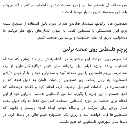
من مخالف آن هستم. اما من زمان صحبت کردنم را انتخاب می‌کنم و فکر می‌کنم
بله، این موضوع اکنون بسیار مرتبط است.»
همچنین هانا برگولم، فیلمساز فنلاندی هم در مورد دلیل استفاده از سنجاق سینه
برای ابراز همبستگی با فلسطین گفت: به عنوان انسان‌های بالغ، فکر می‌کنم ما
مسئولیت داریم که علیه خشونت و بی‌عدالتی صحبت کنیم.
پرچم فلسطین روی صحنه برلین
اما سیاسی‌ترین حرکت این جشنواره در افتتاحیه‌اش رخ داد زمانی که عبدالله
الخطیب برنده جایزه فیلم اول برلیناله برای فیلم «وقایع‌نگاری‌هایی از یک
محاصره»، پرچم فلسطین را روی صحنه آورد و سخنرانی خود را با فراخوان «آزادی
فلسطین» به پایان رساند. وی همچنین از دولت آلمان به دلیل آنچه که او
«همدستی» در اقدامات اسرائیل توصیف کرد، انتقاد کرد و گفت: خوشحالم که
اینجا هستم تا این جایزه را بگیرم، اما من فلسطینی هستم، بنابراین باید از این
لحظه برای صحبت در مورد فلسطین استفاده کنم. من فقط به یک دلیل تحت
فشار زیادی برای شرکت در برلیناله بودم، اینکه اینجا بایستم و بگویم که
فلسطینی‌ها آزاد خواهند شد و روزی یک جشنواره فیلم عالی در وسط غزه، در
وسط سایر شهرهای فلسطینی خواهیم داشت.