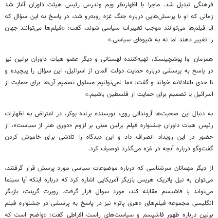
فرهنگی تبدیل شد. ماجرا با اظهارنظر ویم وندرس رئیس هیئت داوران آغاز شد
زمانی که او با پرسش‌هایی درباره جنگ غزه روبه‌رو شد، در پاسخ به این سؤال که
آیا فیلم‌ها می‌توانند موجب تغییرات سیاسی شوند، گفت: «فیلم‌ها می‌توانند جهان
را تغییر دهند اما نه به شیوه‌ای سیاسی.»
همزمان اوا پوشچینسکا، تهیه‌کننده لهستانی و دیگر عضو هیات داوران برلین نیز
در پاسخ به پرسشی درباره حمایت دولت آلمان از اسرائیل، این سؤال را پیچیده و
تا حدی ناعادلانه خواند و گفت: «ما نمی‌توانیم مسئول تصمیم آن‌ها برای حمایت از
اسرائیل یا تصمیم برای حمایت از فلسطین باشیم.»
به دنبال این صحبت‌ها آرونداتی روی، نویسنده برنده بوکر، در اعتراض به اظهارات
رئیس هیات داوران جشنواره فیلم برلین مبنی بر لزوم «دوری هنر از سیاست»، از
حضور در این رویداد انصراف داد و این دیدگاه را تلاشی برای خاموش کردن
گفت‌وگو درباره آنچه در غزه می‌گذرد توصیف کرد.
از دیگر مهمانان سرشناسی که درباره موضوعات سیاسی مورد پرسش قرار گرفتند،
می‌توان به نیل پاتریک هریس بازیگر آمریکایی اشاره کرد که درباره اینکه آیا سینما
می‌تواند با فاشیسم مقابله کند، مورد سوال قرار گرفت. روپرت گرینت، بازیگر
انگلیسی مجموعه فیلم‌های «هری پاتر» نیز در پاسخ به پرسشی در جشنواره فیلم
برلین درباره ظهور فاشیسم و سیاست‌های راست افراطی گفت: «واضح است که