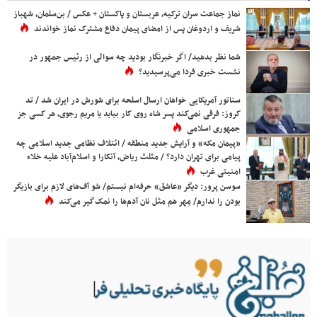
نماز جماعت سران ترکیه، عربستان و پاکستان + عکس / بن‌سلمان، شهباز
شریف و اردوغان پس از امضای پیمان دفاع مشترک نماز خواندند
شما نظر بدهید/ اگر خبرنگار بودید چه سوالی از رئیس جمهور در
نشست خبری فردا می‌پرسیدید؟
سناتور آمریکایی خواهان ارسال اسلحه برای شورش در ایران شد / تد
کروز: فرقی نمی‌کند پسر شاه روی کار بیاید یا مریم رجوی، هر کسی جز
جمهوری اسلامی
«پیمان مکه» و آرایش جدید منطقه / ائتلاف نظامی جدید اسلامی چه
پیامی برای تهران دارد؟ / مثلث ریاض، آنکارا و اسلام‌آباد علیه خلاء
امنیتی غرب
سوسن پرور: دیگر «عاشق» حرفه‌ام نیستم/ شو آف‌های لازم برای بازیگر
بودن را ندارم/ مِهر هم مثل نان آدم‌ها را نمک‌گیر می‌کند