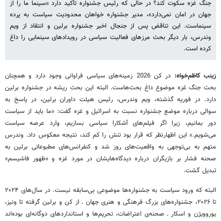
جنگ غزه سکوت کند؟ در حالی که رئیس جشنواره تأکید دارد «سینما ما را از
جهان در امان نمی‌دارد»، مدیر جشنواره خواهان محدودیت سیاست به پرده
سینماست. این تناقض پس از جنجال اخیر جشنواره برلین و انتقاد از ویم
وندرس، بار دیگر بحث مرزهای فعالیت سیاسی در رویدادهای سینمایی را داغ
کرده است.
زینب کاظم‌خواه:
در کن 2026 زمینه‌های سیاسی فراوانی وجود دارد و همچنان
بحث جنگ غزه موضوع داغ بحث‌هاست. البته این بحث ریشه در جشنواره برلین
دارد. در فوریه گذشته، ویم وندرس، رئیس هیئت داوران برلین، در پاسخ به
سوالی درباره موضع جشنواره نسبت به اسرائیل و غزه گفت: «ما باید از سیاست
دور بمانیم، زیرا اگر فیلم‌های آشکارا سیاسی بسازیم، وارد عرصه سیاست
می‌شویم.» این اظهارنظر که قرار بود تنش را کم کند، نتیجه معکوس داد. وندرس
متهم به بی‌توجهی به واقعیت‌های روز شد و کنفرانس‌های مطبوعاتی برلین به
صحنه فشار بر بازیگران درباره دیدگاه‌هایشان در مورد غزه و «ظهور فاشیسم»
تبدیل گشت.
البته که ورود سیاست به جشنواره‌ها موضوعی بی‌سابقه نیست. در سال‌های ۲۰۲۴
تا ۲۰۲۶، جشنواره‌های بزرگ فرهنگی و هنری جهان ـ از کن و برلین گرفته تا ونیز،
یوروویژن و اسکار ـ صحنه‌ی اعتراضات، تحریم‌ها و استانداردهای دوگانه‌ای بوده‌اند