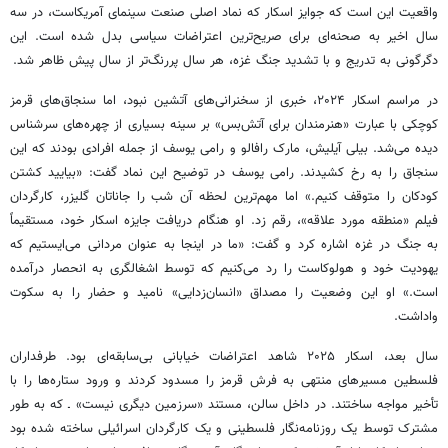
واقعیت این است که جوایز اسکار که نماد اصلی صنعت سینمای آمریکاست، در سه
سال اخیر به صحنه‌ای برای صریح‌ترین اعتراضات سیاسی بدل شده است. این
دگرگونی به تدریج و با تشدید جنگ غزه، هر سال پررنگ‌تر از سال پیش ظاهر شد.
در مراسم اسکار ۲۰۲۴، خبری از سخنرانی‌های آتشین نبود، اما سنجاق‌های قرمز
کوچکی با عبارت «هنرمندان برای آتش‌بس» بر سینه بسیاری از چهره‌های سرشناس
دیده می‌شد. بیلی آیلیش، مارک رافالو و رامی یوسف از جمله افرادی بودند که این
سنجاق را به رخ کشیدند. رامی یوسف در توضیح این نماد گفت: «بیایید کشتن
کودکان را متوقف کنیم.» اما مهم‌ترین لحظه آن شب را جاناتان گلیزر، کارگردان
فیلم «منطقه مورد علاقه»، رقم زد. او هنگام دریافت جایزه اسکار خود، مستقیماً
به جنگ در غزه اشاره کرد و گفت: «ما در اینجا به عنوان مردانی می‌ایستیم که
یهودیت خود و هولوکاست را رد می‌کنیم که توسط اشغالگری به انحصار درآمده
است.» او این وضعیت را مصداق «انسان‌زدایی» نامید و حضار را به سکوت
واداشت.
سال بعد، اسکار ۲۰۲۵ شاهد اعتراضات خیابانی بی‌سابقه‌ای بود. طرفداران
فلسطین مسیرهای منتهی به فرش قرمز را مسدود کردند و ورود ستاره‌ها را با
تأخیر مواجه ساختند. در داخل سالن، مستند «سرزمین دیگری نیست» ـ که به طور
مشترک توسط یک روزنامه‌نگار فلسطینی و یک کارگردان اسرائیلی ساخته شده بود