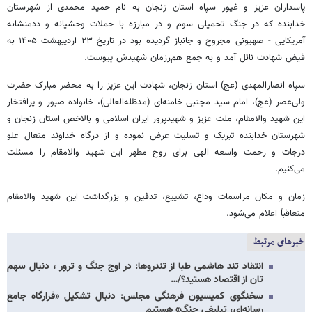
پاسداران عزیز و غیور سپاه استان زنجان به نام حمید محمدی از شهرستان
خدابنده که در جنگ تحمیلی سوم و در مبارزه با حملات وحشیانه و ددمنشانه
آمریکایی - صهیونی مجروح و جانباز گردیده بود در تاریخ ۲۳ اردیبهشت ۱۴۰۵ به
فیض شهادت نائل آمد و به جمع هم‌رزمان شهیدش پیوست.
سپاه انصارالمهدی (عج) استان زنجان، شهادت این عزیز را به محضر مبارک حضرت
ولی‌عصر (عج)، امام سید مجتبی خامنه‌ای (مدظله‌العالی)، خانواده‌ صبور و پرافتخار
این شهید والامقام، ملت عزیز و شهیدپرور ایران اسلامی و بالاخص استان زنجان و
شهرستان خدابنده تبریک و تسلیت عرض نموده و از درگاه خداوند متعال علو
درجات و رحمت واسعه الهی برای روح مطهر این شهید والامقام را مسئلت
می‌کنیم.
زمان و مکان مراسمات وداع، تشییع، تدفین و بزرگداشت این شهید والامقام
متعاقباً اعلام می‌شود.
خبرهای مرتبط
انتقاد تند هاشمی طبا از تندروها: در اوج جنگ و ترور ، دنبال سهم
تان از اقتصاد هستید؟/…
سخنگوی کمیسیون فرهنگی مجلس: دنبال تشکیل «قرارگاه جامع
رسانه‌ای، تبلیغی جنگ» هستیم