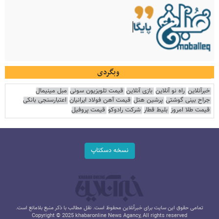
وبگردی
خبرآنلاین
راه نو آنلاین
بازی آنلاین
قیمت تلویزیون سونی
مبل مینیمال
جراح بینی گوشتی
پرشین هتل
قیمت آهن فولاد ایرانیان
اعتبارسنجی بانکی
قیمت طلا امروز
بلیط قطار
شرکت رادوکو
قیمت پروفیل
نسخه دسکتاپ
تمامی حقوق این سایت برای خبرآنلاین محفوظ است. نقل مطالب با ذکر منبع بلامانع است.
Copyright © 2025 khabaronline News Agancy, All rights reserved