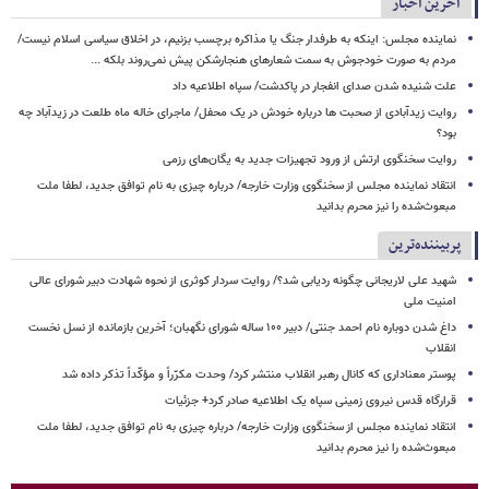
آخرین اخبار
نماینده مجلس: اینکه به طرفدار جنگ یا مذاکره برچسب بزنیم، در اخلاق سیاسی اسلام نیست/
مردم به صورت خودجوش به سمت شعارهای هنجارشکن پیش نمی‌روند بلکه ...
علت شنیده شدن صدای انفجار در پاکدشت/ سپاه اطلاعیه داد
روایت زیدآبادی از صحبت ها درباره خودش در یک محفل/ ماجرای خاله ماه طلعت در زیدآباد چه
بود؟
روایت سخنگوی ارتش از ورود تجهیزات جدید به یگان‌های رزمی
انتقاد نماینده مجلس از سخنگوی وزارت خارجه/ درباره چیزی به نام توافق جدید، لطفا ملت
مبعوث‌شده را نیز محرم بدانید
پربیننده‌ترین
شهید علی لاریجانی چگونه ردیابی شد؟/ روایت سردار کوثری از نحوه شهادت دبیر شورای عالی
امنیت ملی
داغ شدن دوباره نام احمد جنتی/ دبیر ۱۰۰ ساله شورای نگهبان؛ آخرین بازمانده از نسل نخست
انقلاب
پوستر معناداری که کانال رهبر انقلاب منتشر کرد/ وحدت مکرّراً و مؤکّداً تذکر داده شد
قرارگاه قدس نیروی زمینی سپاه یک اطلاعیه صادر کرد+ جزئیات
انتقاد نماینده مجلس از سخنگوی وزارت خارجه/ درباره چیزی به نام توافق جدید، لطفا ملت
مبعوث‌شده را نیز محرم بدانید