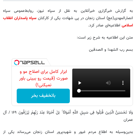
به گزارش خبرگزاری خبرآنلاین به نقل از سپاه نیوز، روابط‌عمومی سپاه
انصارالمهدی(عج) استان زنجان در پی شهادت یکی از کارکنان
سپاه پاسداران انقلاب
اسلامی
اطلاعیه‌ای صادر کرد.
متن این اطلاعیه به شرح زیر است:
بسم رب الشهدا و الصدقین
ابزار کامل برای اصلاح مو و
صورت (قیمت رو ببینی باور
نمیکنی!)
باتخفیف بخر
وَلَا تَحْسَبَنَّ الَّذِینَ قُتِلُوا فِی سَبِیلِ اللَّهِ أَمْوَاتًا ۚ بَلْ أَحْیَاءٌ عِنْدَ رَبِّهِمْ یُرْزَقُونَ ۱۶۹ / آل
عمران
بدین‌وسیله به اطلاع مردم غیور و شهیدپرور استان زنجان می‌رساند یکی از