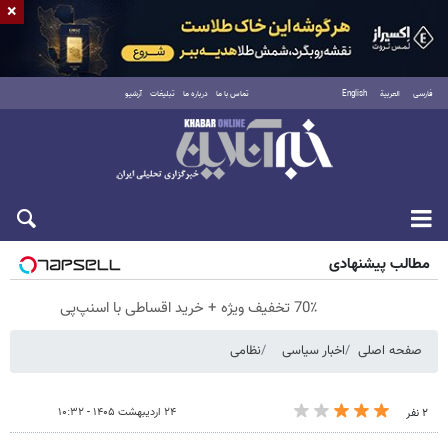
×
فارسی
العربية
English
تماس با ما
درباره ما
تبلیغات
آرشیو
پنجشنبه ۱۵ مرداد ۱۴۰۵
مطالب پیشنهادی
70٪ تخفیف ویژه + خرید اقساطی با اسنپ‌پی
صفحه اصلی
اخبار سیاسی
نظامی
۲۴ اردیبهشت ۱۴۰۵ - ۱۰:۳۲
۲ نفر