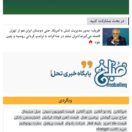
در بحث مشارکت کنید
ظریف: بدون مدیریت تنش با آمریکا، حتی دوستان ایران هم از تهران
فاصله می‌گیرند/ایران نباید در مذاکرات با ترامپ قربانی روسیه و چین
شود
وبگردی
خبرآنلاین
راه نو آنلاین
بازی آنلاین
قیمت تلویزیون سونی
مبل مینیمال
جراح بینی گوشتی
پرشین هتل
قیمت آهن فولاد ایرانیان
اعتبارسنجی بانکی
قیمت طلا امروز
بلیط قطار
شرکت رادوکو
قیمت پروفیل
سایت یوتوتایمز
خرید اکانت chatgpt