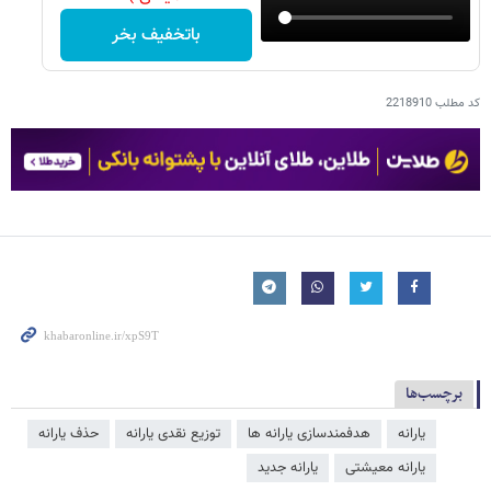
باتخفیف بخر
کد مطلب
2218910
برچسب‌ها
یارانه
هدفمندسازی یارانه ​‌ها
توزیع نقدی یارانه
حذف یارانه
یارانه معیشتی
یارانه جدید