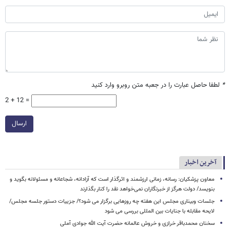
*
لطفا حاصل عبارت را در جعبه متن روبرو وارد کنید
2 + 12 =
ارسال
آخرین اخبار
معاون پزشکیان: رسانه، زمانی ارزشمند و اثرگذار است که آزادانه، شجاعانه و مسئولانه بگوید و
بنویسد/ دولت هرگز از خبرنگاران نمی‌خواهد نقد را کنار بگذارند
جلسات وبیناری مجلس این هفته چه روزهایی برگزار می شود؟/ جزییات دستور جلسه مجلس/
لایحه مقابله با جنایات بین المللی بررسی می شود
سخنان محمدباقر خرازی و خروش عالمانه حضرت آیت الله جوادی آملی