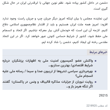
دشمن در داخل کشور پیاده شود. نظم نوین جهانی با ابرقدرتی ایران در حال شکل
گیری است.
این نماینده مجلس با بیان اینکه امروز دیگر جریان چپ و جریان راست وجود ندارد
افزود: امروز همه ملت ایران هستیم و باید از اقتدار نظام‌جمهوری اسلامی دفاع
کنیم. لازمه آن این است که خودمان آتش بیار معرکه نباشیم. اگر اتحاد و انسجام
ملی حفظ شود، کشور از شرایط حساس کنونی عبور خواهد کرد. اگر در این اتحاد
مقدس رخنه ای ایجاد کنیم، دشمن را شاد کرده ایم.
خبرهای مرتبط
واکنش عضو کمیسیون امنیت ملی به اظهارات پزشکیان درباره
شرایط اقتصادی/ بهترین سناریو…
بهره‌برداری سیاسی تندروها از تریبون‌ صدا و سیما / رسانه ملی علیه
انسجام ملی؟
روایت نبویان از جزئیات مذاکره قالیباف و ونس در پاکستان؛ گفتند
اگر تنگه هرمز باز و…
29215
کد مطلب
2218925