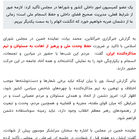
یک عضو کمیسیون امور داخلی کشور و شوراها در مجلس تأکید کرد: لازمه عبور
از شرایط فعلی، مدیریت صحیح فضای داخلی و حفظ انسجام ملی است؛ زمانی
ما از دشمنان ضربه خواهیم خورد که انگشت اتهام را به سمت یکدیگر ببریم.
به گزارش خبرگزاری خبرآنلاین، محمد بیات، نماینده خمین در مجلس شورای
اسلامی با تاکید بر ضرورت
حفظ وحدت ملی و پرهیز از اهانت به مسئولان و تیم
مذاکره‌کننده ایران
، گفت: مردم این شب‌ها با حضور در میادین و تجمعات،
انسجام و یکپارچگی خود را به نمایش گذاشته‌اند و همه آحاد جامعه در این حرکت
حضور دارند.
بنابر گزارش ایسنا، وی با بیان اینکه نباید برخی شعارها و دست‌نوشته‌ها موجب
اختلاف و توهین به تیم مذاکره‌کننده یا چهره‌های شاخص سیاسی کشور شود،
اظهار کرد: امروز دشمن از اتحاد و همدلی مسئولان و مردم عصبانی است و در
شرایطی که میان قوای مقننه، مجریه و قضاییه و همچنین مردم، وحدت و تبعیت
از رهنمودهای رهبر معظم انقلاب وجود دارد، نباید زمینه سوءاستفاده دشمن
فراهم شود.
نماینده خمین در مجلس با اشاره به سخنان سرلشکر موسوی پیش از شهادت،
گفت: ایشان دو هفته قبل از شهادت، در جلسه ای غیرعلنی در مجلس تأکید کرده