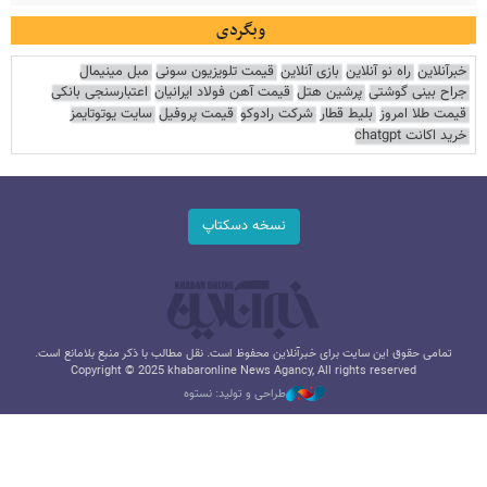
وبگردی
خبرآنلاین
راه نو آنلاین
بازی آنلاین
قیمت تلویزیون سونی
مبل مینیمال
جراح بینی گوشتی
پرشین هتل
قیمت آهن فولاد ایرانیان
اعتبارسنجی بانکی
قیمت طلا امروز
بلیط قطار
شرکت رادوکو
قیمت پروفیل
سایت یوتوتایمز
خرید اکانت chatgpt
نسخه دسکتاپ
تمامی حقوق این سایت برای خبرآنلاین محفوظ است. نقل مطالب با ذکر منبع بلامانع است.
Copyright © 2025 khabaronline News Agancy, All rights reserved
طراحی و تولید: نستوه