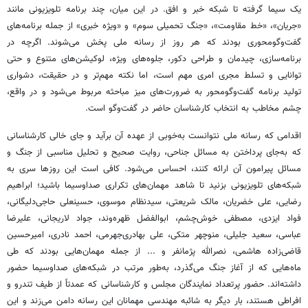
یک سیما گرفته تا شبکه خبر و افق. در این میان، چند برنامه تلویزیونی مانند
«جریان»، «خط مقاومت»، «جنگ تحمیلی سوم» و «ویژه خبری» از جمله برنامه‌های
گفت‌وگومحوری بودند که هر روز از رسانه ملی پخش می‌شوند. اگرچه در
برنامه‌سازی، چیدمان و طراحی دکور، جلوه‌های ویژه، لوکیشن‌های متنوع و حتی
توانایی و تسلط مجری امری مهم است، اما نکته مهم‌تر و در حقیقت، دشواری
تولید برنامه گفت‌وگومحور به ضرورت‌های میز مباحثه مربوط می‌شود و در واقع،
چشم مخاطب به انتخاب کارشناسان حاضر در گفت‌وگو است.
اقدامی که رسانه ملی نتوانست به‌خوبی از عهده آن برآید و جای خالی کارشناسانی
که به‌جای پرداختن به مسائل جناحی، روایت صحیح و تحلیل مناسبی از جنگ و
مسائل پیرامون آن ارائه کنند، احساس می‌شود. کافی است این روزها سری به
شبکه‌های تلویزیونی بزنید تا شاهد مهمان‌های تکراری صداوسیما باشید؛ ابراهیم
رضایی، علی خضریان، مالک شریعتی، سیدنظام موسوی، حسینعلی حاجی‌دلیگانی،
فواد ایزدی، مصطفی خوش‌چشم، ابوالفضل ظهره‌وند، جواد لاریجانی، علیرضا
عباسی، سعید جلیلی، منوچهر متکی، علی بهادری‌جهرمی، احمد نادری، امیرحسین
قاضی‌زاده هاشمی، نصرالله پژمانفر و ... از جمله مهمان‌هایی بودند که طی
ماه‌هایی که از آغاز جنگ می‌گذرد، به‌طور مرتب در شبکه‌های صداوسیما حضور
داشته‌اند. حضور پرتعداد نمایندگان مجلس و کارشناسانی که عمدتاً از طیف تندرو و
افراطی هستند، بار دیگر به شائبه مهندسی مهمانان این رسانه دامن می‌زند و این