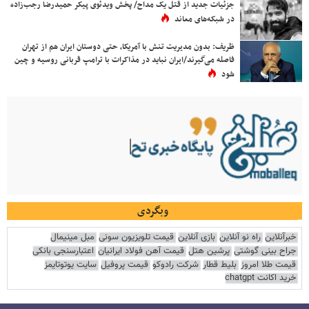
جزئیات جدید از قتل یک مداح/ پخش ویدئوی پیکر حمیدرضا رجب‌زاده
در شبکه‌های معاند
ظریف: بدون مدیریت تنش با آمریکا، حتی دوستان ایران هم از تهران
فاصله می‌گیرند/ایران نباید در مذاکرات با ترامپ قربانی روسیه و چین
شود
وبگردی
خبرآنلاین
راه نو آنلاین
بازی آنلاین
قیمت تلویزیون سونی
مبل مینیمال
جراح بینی گوشتی
پرشین هتل
قیمت آهن فولاد ایرانیان
اعتبارسنجی بانکی
قیمت طلا امروز
بلیط قطار
شرکت رادوکو
قیمت پروفیل
سایت یوتوتایمز
خرید اکانت chatgpt