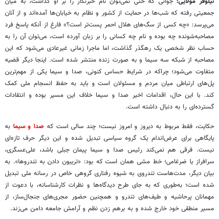
نیلوفر مولایی:
جوانی که حتی نمی‌توان نام خبرنگار را بر او گذاشت، به میان
جمعیتی رفته که شب‌ها در حمایت از کشور و نظام به خیابان‌ها آمده‌اند و از آنان
می‌پرسد: «چه کسی از سگ‌های هلال احمر پست‌تر است؟» فارغ از آنکه پاسخ فرد
مصاحبه‌شونده چه بوده و نام چه کسانی را بر زبان آورده است، می‌توان آن را به
حساب نظر شخصی یک رهگذر گذاشت، اما ماجرا زمانی غیرعادی می‌شود که این
مصاحبه از شبکه سه سیما و به صورت زنده منتشر شده است. اینجا دیگر قضیه
متفاوت می‌شود؛ چراکه در شرایط حساس کنونی، صدا و سیما یکی از مهم‌ترین
پل‌های ارتباطی میان مردم و مسئولان است و باید به حفظ انسجام ملی کمک
کند. با این حال، اقدامات اخیر صدا و سیما خلاف این مسیر بوده و انتقادات
گسترده‌ای را به دنبال داشته است.
حکایت، فقط مربوط به دیروز و امروز نیست؛ چند سالی است که
صدا و سیما
به
پایگاهی برای عرض‌اندام یک گروه سیاسی تبدیل شده و این دیگر حرف تازه‌ای
نیست. فرقی هم نمی‌کند رئیس صدا و سیما پیمان جبلی باشد، علی‌عسگری،
سرافراز یا ضرغامی؛ خط مشی همان است که بود: «تریبون دادن به تندروها». به
بیان دیگر، مدت‌هاست تندروی به شیوه رفتاری گروهی خاص در رسانه ملی تبدیل
شده است؛ به‌طوری که به جای طرح دیدگاه‌ها و نظرات کارشناسانه، با دعوت از
مهمانان پرحاشیه و طیف‌های تندرو و همچنین حضور مجری‌های جنجال‌ساز، از
مسیر منطقی خود خارج شده و به برهم زدن نظم و آرامش جامعه دامن می‌زند.