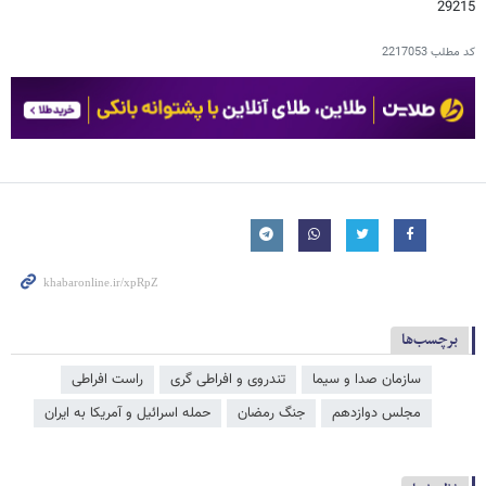
29215
کد مطلب
2217053
برچسب‌ها
سازمان صدا و سیما
تندروی و افراطی گری
راست افراطی
مجلس دوازدهم
جنگ رمضان
حمله اسرائیل و آمریکا به ایران