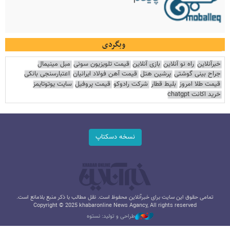
وبگردی
خبرآنلاین
راه نو آنلاین
بازی آنلاین
قیمت تلویزیون سونی
مبل مینیمال
جراح بینی گوشتی
پرشین هتل
قیمت آهن فولاد ایرانیان
اعتبارسنجی بانکی
قیمت طلا امروز
بلیط قطار
شرکت رادوکو
قیمت پروفیل
سایت یوتوتایمز
خرید اکانت chatgpt
نسخه دسکتاپ
تمامی حقوق این سایت برای خبرآنلاین محفوظ است. نقل مطالب با ذکر منبع بلامانع است.
Copyright © 2025 khabaronline News Agancy, All rights reserved
طراحی و تولید: نستوه