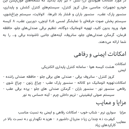
در مورد امکانات هیوندای آزرا نسل ۴ نیز باید بدانید که نسخه‌های فول‌آپشن این
خودرو تجهیزات مناسبی مثل کروز کنترل، سیستم‌های کنترل کشش و پایداری،
سنسور پارک عقب، سنسور باران و فشار باد تایرها، اتولایت، سیستم چراغ‌شوی،
سیستم پخش صوت حرفه‌ای با نمایشگر لمسی ۶٫۵ اینچی، دوربین عقب، ۸ کیسه
هوا، ورود بدون کلید، تهویه اتوماتیک دوگانه، تنظیم برقی صندلی‌های جلو، حافظه
فرمان، گرمکن صندلی‌های جلو، سانروف، آینه‌های جانبی تاشونده برقی و… را به
شما ارائه می‌دهند.
امکانات ایمنی و رفاهی
امکانات
هشت کیسه هوا - سامانه کنترل پایداری الکتریکی
ایمنی
کروز کنترل - سانروف برقی - صندلی های برقی جلو - حافظه صندلی راننده -
امکانات
تهویه اتوماتیک دو کاناله - سنسور پارک عقب - چراغ زنون - چراغ شوی -
رفاهی
سنسور نور - سنسور باران - گرمکن صندلی های جلو - پرده برقی عقب -
سیستم صوتی اینفینیتی - تریم داخلی چرم - آینه حساس به نور
مزایا و معایب
مزایا
سواری نرم - شتاب خوب - امکانات رفاهی و ایمنی به نسبت مناسب
کیفیت نه چندان زیاد متریال داشبورد - هزینه نگهداری به نسبت بالا در
معایب
کارکردهای زیاد