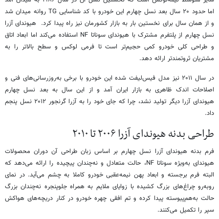
سایز متوسط نیمه‌لوکس است که نخستین نسل آن در سال ۱۹۸۶ به میدان آمد
اما حدود ۲۰ سال بعد نسل چهارم این خودرو با کد شناسایی TG روانه میدان شد
و از همان سال برای نخستین بار به بازار کشورمان نیز راه پیدا کرد. هیوندای آزرا
نسل چهارم از پلتفرم مشترک با هیوندای سوناتا NF استفاده می‌کند اما ابعاد اتاق
و طراحی کلی خودرو کمی حجیم‌تر است تا فرمی لوکس و سطح بالاتر را به
مشتریان ثروتمندتر ارائه دهد.
در سال ۲۰۱۱ نیز مدل فیس‌لیفت شده این خودرو با برخی به‌روزرسانی‌های فنی و
اصلاحات اندک ظاهری به بازار ایران آمد و از این سال به بعد نسل چهارم
هیوندای آزرا دیگر تولید نشد، چرا که جای خود را به آزرا گرنجور ۲۰۱۲ نسل پنجم
داد.
طراحی بدنه هیوندای آزرا ۲۰۰۶ تا ۲۰۱۰
فرم بدنه هیوندای آزرا نسل چهارم بر اساس زبان طراحی آن دوران محصولات
هیوندای به‌ویژه سوناتا NF، حالت متعادل و نه‌چندان پیچیده را ارائه می‌دهد که
البته فرم برجسته و ابعاد پهن نیمه‌عقبی خودرو کاملا به چشم می‌آید. در نمای
روبه‌رو چراغ‌های بزرگ کشیده با زوایای ملایم به همراه جلوپنجره نه‌چندان بزرگ
حالت به‌هم‌پیوسته پیدا کرده و تم افقی چهره خودرو در کنار دریچه‌های هواکش
سپر را تکمیل می‌کنند.