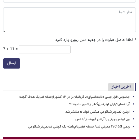
*
لطفا حاصل عبارت را در جعبه متن روبرو وارد کنید
7 + 11 =
ارسال
آخرین اخبار
جاسوس‌افزار چینی «لایت‌اسپای»، قربانیان را در ۱۳ کشور ازجمله آمریکا هدف گرفت
آیا انسان‌تباران اولیه بزرگ‌تر از تصور ما بودند؟
اولین تصاویر شیائومی میکس فولد ۵ منتشر شد
ون لوکس چینی با آپشن قهوه‌ساز /عکس
ردمی ۱۷C ۵G معرفی شد/ نسخه تغییرنام‌یافته یک گوشی قدیمی‌تر شیائومی