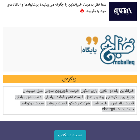
شما نظر بدهید/ خبرآنلاین را چگونه می‌بینید؟ پیشنهادها و انتقادهای
خود را بگویید
وبگردی
خبرآنلاین
راه نو آنلاین
بازی آنلاین
قیمت تلویزیون سونی
مبل مینیمال
جراح بینی گوشتی
پرشین هتل
قیمت آهن فولاد ایرانیان
اعتبارسنجی بانکی
قیمت طلا امروز
بلیط قطار
شرکت رادوکو
قیمت پروفیل
سایت یوتوتایمز
خرید اکانت chatgpt
نسخه دسکتاپ