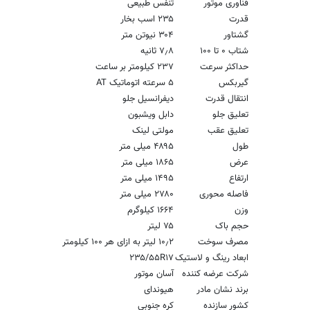
فناوری موتور
تنفس طبیعی
قدرت
۲۳۵ اسب بخار
گشتاور
۳۰۴ نیوتن متر
شتاب ۰ تا ۱۰۰
۷٫۸ ثانیه
حداکثر سرعت
۲۳۷ کیلومتر بر ساعت
گیربکس
۵ سرعته اتوماتیک AT
انتقال قدرت
دیفرانسیل جلو
تعلیق جلو
دابل ویشبون
تعلیق عقب
مولتی لینک
طول
۴۸۹۵ میلی متر
عرض
۱۸۶۵ میلی متر
ارتفاع
۱۴۹۵ میلی متر
فاصله محوری
۲۷۸۰ میلی متر
وزن
۱۶۶۴ کیلوگرم
حجم باک
۷۵ لیتر
مصرف سوخت
۱۰٫۲ لیتر به ازای هر ۱۰۰ کیلومتر
ابعاد رینگ و لاستیک
۲۳۵/۵۵R۱۷
شرکت عرضه کننده
آسان موتور
برند نشان مادر
هیوندای
کشور سازنده
کره جنوبی