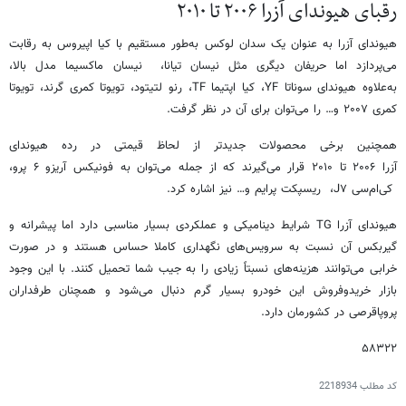
رقبای هیوندای آزرا ۲۰۰۶ تا ۲۰۱۰
هیوندای آزرا به عنوان یک سدان لوکس به‌طور مستقیم با کیا اپیروس به رقابت
می‌پردازد اما حریفان دیگری مثل نیسان تیانا، نیسان ماکسیما مدل بالا،
به‌علاوه هیوندای سوناتا YF، کیا اپتیما TF، رنو لتیتود، تویوتا کمری گرند، تویوتا
کمری ۲۰۰۷ و… را می‌توان برای آن در نظر گرفت.
همچنین برخی محصولات جدیدتر از لحاظ قیمتی در رده هیوندای
آزرا ۲۰۰۶ تا ۲۰۱۰ قرار می‌گیرند که از جمله می‌توان به فونیکس آریزو ۶ پرو،
کی‌ام‌سی J۷، ریسپکت پرایم و… نیز اشاره کرد.
هیوندای آزرا TG شرایط دینامیکی و عملکردی بسیار مناسبی دارد اما پیشرانه و
گیربکس آن نسبت به سرویس‌های نگهداری کاملا حساس هستند و در صورت
خرابی می‌توانند هزینه‌های نسبتاً زیادی را به جیب شما تحمیل کنند. با این وجود
بازار خریدوفروش این خودرو بسیار گرم دنبال می‌شود و همچنان طرفداران
پروپاقرصی در کشورمان دارد.
۵۸۳۲۲
کد مطلب
2218934