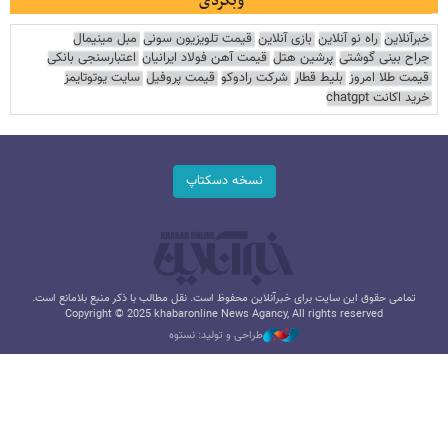
وبگردی
خبرآنلاین
راه نو آنلاین
بازی آنلاین
قیمت تلویزیون سونی
مبل مینیمال
جراح بینی گوشتی
پرشین هتل
قیمت آهن فولاد ایرانیان
اعتبارسنجی بانکی
قیمت طلا امروز
بلیط قطار
شرکت رادوکو
قیمت پروفیل
سایت یوتوتایمز
خرید اکانت chatgpt
نسخه دسکتاپ
تمامی حقوق این سایت برای خبرآنلاین محفوظ است. نقل مطالب با ذکر منبع بلامانع است.
Copyright © 2025 khabaronline News Agancy, All rights reserved
طراحی و تولید: نستوه