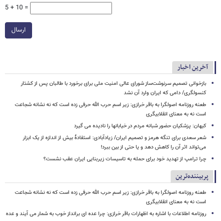
5 + 10 =
ارسال
آخرین اخبار
بازخوانی تصمیم سرنوشت‌ساز شورای عالی امنیت ملی برای برخورد با طالبان پس از کشتار
کنسولگری/ دامی که ایران وارد آن نشد
طعنه روزنامه اصولگرا به باقر خرازی: زیر اسم حرب الله حرفی زده است که نه نشانه شجاعت
است نه به معنای انقلابیگری
کیهان: پزشکیان حضور شبانه مردم در خیابانها را نادیده می گیرد
شعر سعدی برای تنگه هرمز و تصمیم ایران/ زیادآبادی: استفادهٔ بیش از اندازه از یک ابزار
می‌تواند اثر آن را کاهش دهد و یا حتی از بین ببرد!
چرا ترامپ از تهدید خود برای حمله به تاسیسات زیربنایی ایران عقب نشست؟
پربیننده‌ترین
طعنه روزنامه اصولگرا به باقر خرازی: زیر اسم حرب الله حرفی زده است که نه نشانه شجاعت
است نه به معنای انقلابیگری
روزنامه اطلاعات با اشاره به اظهارات باقر خرازی: چرا عده ای برانداز خوب به شمار می آیند و عده