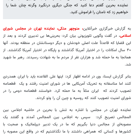
نماینده بحرین گفتم دعا کنید که جنگی دیگری درنگیرد وگرنه چنان شما را
خواهیم زد که نامتان را فراموش کنید.
به گزارش خبرگزاری خبرآنلاین
، منوچهر متکی، نماینده تهران در مجلس شورای
اسلامی
، در گفت وگویی تلویزیونی بیان کرد: بحرینی‌ها بی تدبیری کردند و بعد از
این قضایا که قاعدتاً علت اصلی خودشان و دیگر دوستانشان در منطقه بودند. آنها
۴۰ سال امکانات را در اختیار آمریکا گذاشتند و پایگاه در اختیار آمریکا گذاشتند. از
همانجا به ما حمله شد و هزاران نفر از مردم ما به شهادت رسیدند. رهبر ما شهید
شد.
بنابر گزارش ایسنا، وی در ادامه اظهار کرد: اینها علی القاعده باید با ایران همدردی
کنند اما متاسفانه به تحریک آمریکایی ها در شورای امنیت رفتند و یک قطعنامه
تصویب کردند که ایران مثلاً به ما حمله کرد. خواستند قطعنامه دومی را در
شورای امنیت تصویب کنند که روسیه و چین آن را وتو کردند.
نماینده تهران در مجلس با اشاره به تنش با بحرین در حاشیه اجلاس بین
المجالس تصریح کرد: سپس به اجلاس بین المجالس آمدند و گفتند یک
مصوبه‌ای از مجالس دنیا بگیریم که ما در یک تدبیر دیپلماتیک و صحبت با
کشورها و کسانی که همراهی داشتند با ما نگذاشتیم که در واقع این مصوبه را