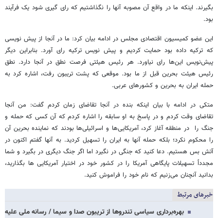
بگیرند. اینکه ما در واقع آن مصوبه آنها را نگذاشتیم که رای گیری شود یک فرآیند
بود.
این عضو کمیسیون اقتصادی مجلس در ادامه بیان کرد: ما در آنجا از پیش نویسی
که ترکیه داده بود حمایت کردیم و پیش نویس ترکیه رای آورد. بنابراین دیگر
پیش‌نویس این‌ها رای نیاورد. هر رئیس هیئتی فرصت نطق در آنجا دارد. نطق
رئیس هیئت بحرین قبل از ما بود. موقعی که پشت تریبون رفت، اشاره کرد به
حمله ایران به بحرین و کشورهای عربی.
متکی در ادامه با بیان اینکه بنده در آنجا تقاضای زمان کردم گفت: من آنجا
تقاضای وقت کردم و در پاسخ به او سابقه را اشاره کردم که آن کسی که حمله و
جنگ را در منطقه آغاز کرد، آمریکایی‌ها و اسرائیلی‌ها بودند که نماینده بحرین آن
را محکوم نکرد؛ بلکه حمله آنها به ایران را تسهیل کردید. به آنها گفتم اکنون در
آتش بس هستیم. دعا کنید که جنگی در نگیرد اما اگر جنگ دیگری در بگیرد و شما
مجدداً تسهیلات پایگاهی آمریکا را در کشور خود در اختیار آمریکایی ها بگذارید،
بدانید آنچنان می‌زنیم که نام خود را فراموش کنید.
خبرهای مرتبط
بهره‌برداری سیاسی تندروها از تریبون‌ صدا و سیما / رسانه ملی علیه