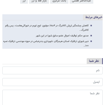
عبدالناصر همتی
بانک مرکزی
بازار طلا و ارز
ارز
خبرهای مرتبط
کاهش چشمگیر ارزش کالابرگ در ۴ماه/ مولوی: اوج تورم در خوراکی‌هاست، پس رقم
کالابرگ…
صدور حکم توقیف اموال عضو سابق شورا در این شهر
دبیر شورای ترافیک استان هرمزگان :شهرداری بندرعباس در حوزه مهندسی ترافیک نمره
۱۰۰…
نظر شما