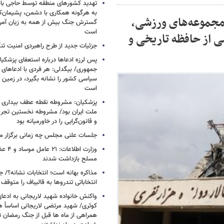
تهدید کشورهای منطقه توسط حاجی بابا
به هرگونه همکاری با دشمن، پشیمان‌کن
ه مجموعه‌های ورزشی،
گسترش جنگ بیش از همه به زیان آمریک
است
 از حافظه تاریخی و
جزئیات جدید از طرح راهبردی امنیت تن
پس لرزه ادعاها درباره استعفای پزشکیا
جمهوری/ بیگدلی: هر فردی با ادعاهای 
سیاسی کشور را نشانه بگیرد، در زمین 
است
پزشکیان: مشروطه نقطه عطف بیداری و
ملت ایران بود/ مشروطه نخستین تجربه 
و قانون‌گرایی را در خاورمیانه بود
جلسات علنی مجلس چه زمانی برگزار م
وزارت اطلا
مسلح بازداشت شدند
مذاکره بهانه است؛ انتخابات نشانه؟/
انتخاباتی تندروها به قالیباف را متوقف 
واکنش خانواده شهید لاریجانی به ادعا
کوثری/ شهید مرتضی لاریجانی اساساً 
همراهی از ماه ها قبل از جنگ رمضان تا