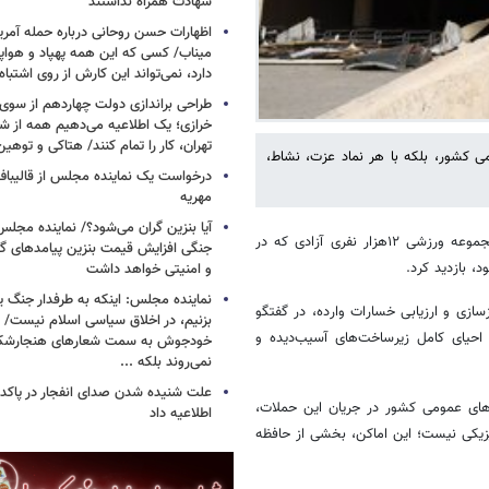
شهادت همراه نداشتند
اظهارات حسن روحانی درباره حمله آمری
میناب/ کسی که این همه پهپاد و هواپی
دارد، نمی‌تواند این کارش از روی اشتباه
طراحی براندازی دولت چهاردهم از سوی
خرازی؛ یک اطلاعیه می‌دهیم همه از شهر
تهران، کار را تمام کنند/ هتاکی و توهی
می کشور، بلکه با هر نماد عزت، نشاط،
درخواست یک نماینده مجلس از قالیباف 
مهریه
آیا بنزین گران می‌شود؟/ نماینده مجلس
از مجموعه ورزشی ۱۲‌هزار نفری آزادی که در
جنگی افزایش قیمت بنزین پیامدهای گ
، بازدید کرد.
و امنیتی خواهد داشت
نماینده مجلس: اینکه به طرفدار جنگ ی
سازی و ارزیابی خسارات وارده، در گفتگو
بزنیم، در اخلاق سیاسی اسلام نیست/ 
احیای کامل زیرساخت‌های آسیب‌دیده و
خودجوش به سمت شعارهای هنجارش
نمی‌روند بلکه ...
علت شنیده شدن صدای انفجار در پاک
های عمومی کشور در جریان این حملات،
اطلاعیه داد
زیکی نیست؛ این اماکن، بخشی از حافظه