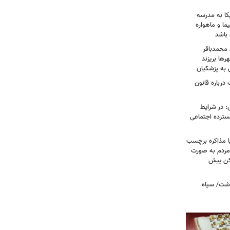
کا به مدرسه
ما و ماهواره
 باشد
 محمدباقر
ها بریزند
ن به پزشکیان
درباره قانون
: در شرایط
سترده اجتماعی
ا مذاکره برچسب
مردم به صورت
کن پیش
دشت/ سپاه