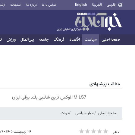
فارسی
العربية
English
تماس با ما
درباره ما
تبلیغات
آرشی
صفحه اصلی
سیاست
اقتصاد
فرهنگ
جامعه
بین‌الملل
ورزش
تا
مطالب پیشنهادی
IM LS7 لوکس ترین شاسی بلند برقی ایران
صفحه اصلی
اخبار سیاسی
دولت
۲۴ اردیبهشت ۱۴۰۵ - ۱۹:۲۴
۰ نفر