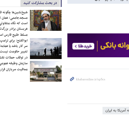
در بحث مشارکت کنید
شیخ‌نشین‌ها چگونه فک
مسجدجامعی: عمان تن
است که نگاه متفاوتی 
عربستان برادر بزرگ‌
مسلط خلیج فارس ا
ابوالفتح: برای ترامپ
سر کار باشد یا عمامه/
تغییر حکومت نیست/ 
در توقف حملات نقش
سازمان وظیفه عمومی 
معافیت سربازان فراری
 آمریکا به ایران