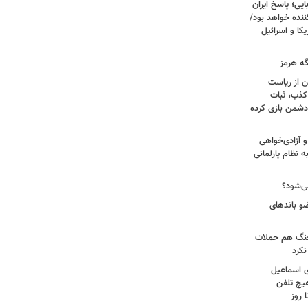
یی؛ پاسخ ایران
نده خواهد بود/
ا و اسرائیل
گه هرمز
ن از ریاست
کذب، ثبات
دشمن بازی کرده
 آزادی‌خواهی
نظام پارلمانی
ی‌شود؟
عات: ۲۱ عامل موساد و ۴ عضو باندهای
 جنگ هم حملات
نکرد
ی اسماعیل
هیچ تلفن
 روز