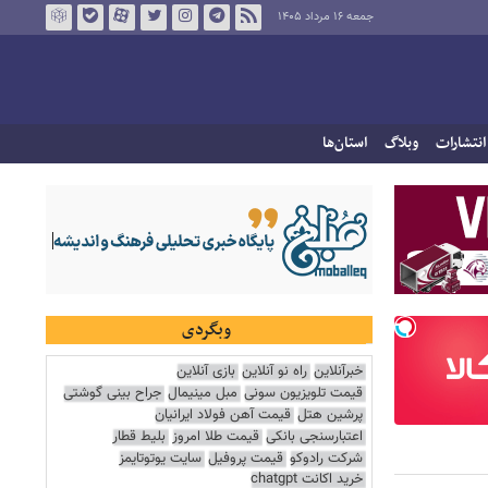
جمعه ۱۶ مرداد ۱۴۰۵
انتشارات
وبلاگ
استان‌ها
وبگردی
خبرآنلاین
راه نو آنلاین
بازی آنلاین
قیمت تلویزیون سونی
مبل مینیمال
جراح بینی گوشتی
پرشین هتل
قیمت آهن فولاد ایرانیان
اعتبارسنجی بانکی
قیمت طلا امروز
بلیط قطار
شرکت رادوکو
قیمت پروفیل
سایت یوتوتایمز
خرید اکانت chatgpt