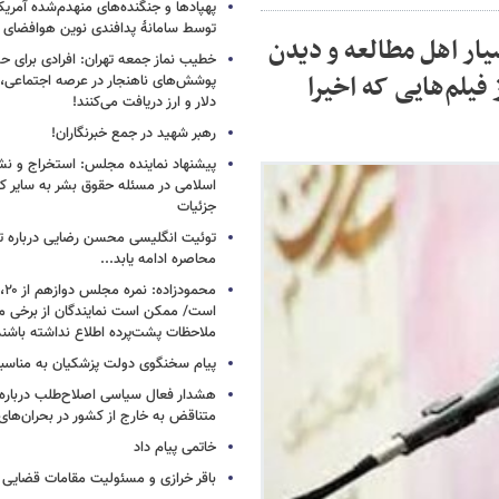
پهپادها و جنگنده‌های منهدم‌شده آمریکا
توسط سامانۀ پدافندی نوین هوافضای س
ر اهل مطالعه و دیدن
خطیب نماز جمعه تهران: افرادی برای حض
 فیلم‌هایی که اخیرا
پوشش‌های ناهنجار در عرصه اجتماعی، ا
دلار و ارز دریافت می‌کنند!
رهبر شهید در جمع خبرنگاران!
پیشنهاد نماینده مجلس: استخراج و نشر
اسلامی در مسئله حقوق بشر به سایر ک
جزئیات
توئیت انگلیسی محسن رضایی درباره تن
محاصره ادامه یابد...
است/ ممکن است نمایندگان از برخی م
ملاحظات پشت‌پرده اطلاع نداشته باشند
پیام سخنگوی دولت پزشکیان به مناسبت
هشدار فعال سیاسی اصلاح‌طلب درباره ا
متناقض به خارج از کشور در بحران‌های
خاتمی پیام داد
باقر خرازی و مسئولیت مقامات قضایی