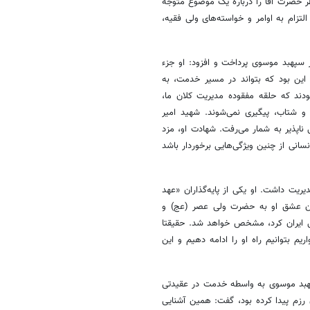
ر حضرت آقا را درباره یک موضوع متوجه
تزام به اوامر و خواسته‌های ولی فقیه،
سپهبد موسوی پرداخت و افزود: او جزء
 این بود که بتواند در مسیر خدمت، به
ودند که حلقه مفقوده مدیریت کلان ما،
و شتاب، پیگیری نمی‌شوند. شهید امیر
ناپذیر به شمار می‌رفت. شهادت او، مزد
نی از چنین ویژگی‌هایی برخوردار باشد
ریت داشت. او یکی از پایه‌گذاران «عهد
زان عشق او به حضرت ولی عصر (عج) و
ی ایران کرد، مشخص خواهد شد. حقیقتا
م بتوانیم راه او را ادامه دهیم و این
سپهبد موسوی به واسطه خدمت در عقیدتی
زم پیدا کرده بود، گفت: همین آشنایی