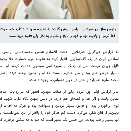
رئیس سازمان عقیدتی سیاسی ارتش گفت: به عقیده من، شاه کلید شخصیت شهی
خط قرمز او ولایت بود و خود را تابع و ملتزم به نظر ولی فقیه می‌دانست.
به گزارش خبرگزاری خبرآنلاین، حجت الاسلام عباس محمدحسنی، رئیس 
اسلامی ایران در یک گفت‌وگویی، اظهار کرد: به عقیده من، خسارت خلأ وجودی
قابل جبران نیست. من از نزدیک با شهید امیر موسوی خدمت کردم، او انسانی
بسیار خوش خلق بود و من خاطرم نیست که او را بدون لبخند دیده باشم.
لبخند ملیح همواره و حتی در حین عصبانیت، وجود داشت.
بنابر گزارش ایلنا، وی افزود: یکی از صفات مومن، آنطور که در روایات آمد
نمایان باشد و اگر غم و غصه‌ای هم دارد، در دلش پنهان نگاه دارد. شهید ام
اوج، برخوردار بود. او فردی بسیار فروتن و متواضع بود و هرگز به افراد، از 
پایین‌تر از آنان تلقی می‌کرد، دست کم هرگز خود را بالاتر از آنان نمی‌دانست
او، بسیار راحت بودند. این حسن یک مدیر است که بتواند به شکلی برخورد کن