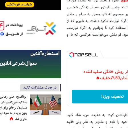
سوی
اشاره و تاکید کرد: به عقیده من در
داشت. چنین افرادی هم در زندگی شخصی
یر موسوی نه تنها بسیار به حرام و حلال
فراد نیازمند تاکید داشت به طوری که از
ه کرد تا بتوانیم به افراد نیازمند،
 شود. او دلش می‌خواست هرکسی که با او
 از روش خانگی سفیدکننده
دان50%تخفیف🔥
در بحث مشارکت کنید
تخفیف ویژه!
ابوالفتح: حتی زمانی 
مذاکره نمی‌کنیم، در 
هستیم/ برجام برای ای
چون برجام به سود ایرا
طرنشان کرد: به عقیده من، شاه کلید
خارج شد
ود را تابع و ملتزم به نظر ولی فقیه