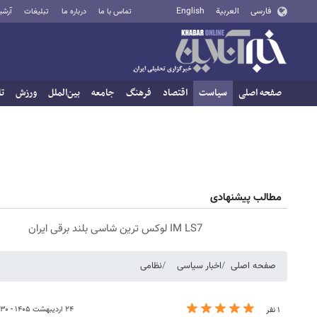
فارسی
العربية
English
تماس با ما
درباره ما
تبلیغات
آرشی
صفحه اصلی
سیاست
اقتصاد
فرهنگ
جامعه
بین‌الملل
ورزش
تا
مطالب پیشنهادی
IM LS7 لوکس ترین شاسی بلند برقی ایران
صفحه اصلی
اخبار سیاسی
نظامی
۲۴ اردیبهشت ۱۴۰۵ - ۲۲:۳۰
۱ نفر