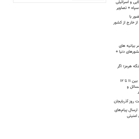
یی و اسرائیلی
پاه + تصاویر
ور با
ز خارج از کشور
 بیانیه های
شورهای دنیا +
گه هرمز؛ اگر
محمودزاده: نمره مجلس دوازهم از ۲۰، بین ۱۱ تا ۱۲
سائل و
 روز آذربایجان
رسال پیام‌های
 امنیتی