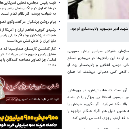
نایب رئیس مجلس: تحلیل آمریکایی‌ها ا
در هفته اول در جنگ رمضان رهبر و جم
به شهادت برسند، کار نظام تمام است.
پیام روشن پزشکیان در گفت‌وگوی تص
د امیر موسوی، ولایت‌مداری او بود.
رشیدی کوچی: تفاهم ایران و آمریکا از
شجاعانه پزشکیان بود/ اگر جلیلی رئیس
دنیا ایران را عامل تنش می‌دانست
کنار گذاشتن کارمندان صداوسیما که در
سازمان عقیدتی سیاسی ارتش جمهوری
مقابل رئیس جمهور حاضر می‌شدند کا
 او به این راحتی‌ها در نیروهای مسلح
اما.../ چرا تصاویر مصاحبه کنندگان با 
 مومن، انقلابی و ولایت‌مدار بود. او
نشد؟
 گاهی کمی عصبانی می‌شدند اما همان
ه، آن است که شادمانی‌اش، در چهره‌اش،
یر موسوی انصافا این ویژگی را در نقطه
بالا نگاه نمی‌کرد. اگر نگوییم خودش را
 به همین دلیل هم افراد هنگام مواجهه با
د که ارباب رجوع، احساس راحتی کند.