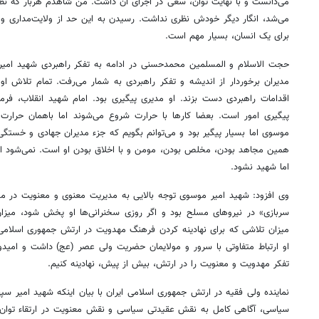
می‌دانست و با نهایت توان، سعی در اجرای آن داشت. من شاهدم هربار که نظ
می‌شد، انگار دیگر خودش نظری نداشت. رسیدن به این حد از ولایت‌مداری و ال
برای یک انسان، بسیار مهم است.
حجت الاسلام و المسلمین محمدحسنی در ادامه به تفکر راهبردی شهید امیر 
مدیران برخوردار از اندیشه و تفکر راهبردی به شمار می‌رفت. تمام تلاش او
اقدامات راهبردی دست بزند. او مدیری پیگیری بود. امام شهید انقلاب، فرم
پیگیری امور است. بعضا کارها با حرارت شروع می‌شوند اما باهمان حرارت 
موسوی اما بسیار پیگیر بود و می‌توانم بگویم که جزء مدیران جهادی و خستگی 
همین مجاهد بودن، مخلص بودن، مومن و با اخلاق بودن او است. نمی‌شود انسا
اما شهید نشود.
وی افزود: شهید امیر موسوی توجه بالایی به مدیریت معنوی و معنویت در مدی
سربازی» در نیروهای مسلح بود و اگر روزی سخنرانی‌ها او پخش شود، می
میزان تلاشی که برای نهادینه کردن فرهنگ مهدویت در ارتش جمهوری اسلام
او ارتباط متفاوتی با سرور و مولایمان حضریت ولی عصر (عج) داشت و امیدواری
تفکر مهدویت و معنویت را در ارتش، بیش از پیش، نهادینه کنیم.
نماینده ولی فقیه در ارتش جمهوری اسلامی ایران با بیان اینکه شهید امیر 
سیاسی، آگاهی کامل به نقش عقیدتی سیاسی و نقش معنویت در ارتقاء توان ر