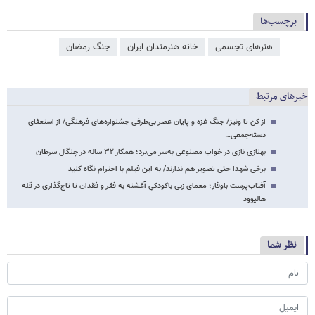
برچسب‌ها
هنرهای تجسمی
خانه هنرمندان ایران
جنگ رمضان
خبرهای مرتبط
از کن تا ونیز/ جنگ غزه و پایان عصر بی‌طرفی جشنواره‌های فرهنگی/ از استعفای
دسته‌جمعی…
بهنازی نازی در خواب مصنوعی به‌سر می‌برد؛ همکار ۳۲ ساله در چنگال سرطان
برخی شهدا حتی تصویر هم ندارند/ به این فیلم با احترام نگاه کنید
آفتاب‌پرست باوقار؛ معمای زنی باکودکیِ آغشته به فقر و فقدان تا تاج‌گذاری در قله
هالیوود
نظر شما