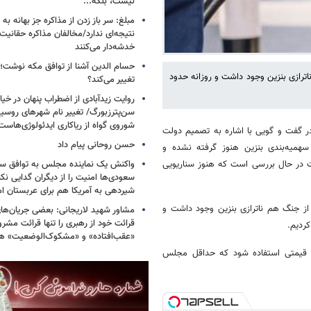
نیست، بلکه...
مبلغ: سر باز زدن از مذاکره‌ جز بهانه ب
نتیجه‌ای ندارد/مخالفان مذاکره حقانیت ا
خدشه‌دار می‌کنند
حسام الدین آشنا از توافق مکه نوشت؛
ترازی بنزین وجود داشت و روزانه حدود
تغییر می‌کند؟
روایت زیدآبادی از اضطراب پنهان در خیا
سن‌پترزبورگ/ تغییر نام شهرهای روسیه 
شوروی گواه از ریاکاری ایدئولوژی‌هاست
 گفت و گویی با اشاره به تصمیم دولت
حسن روحانی پیام داد
یه‌بندی بنزین هنوز گرفته نشده و
واکنش یک نماینده مجلس به توافق سه
لت در حال بررسی است که هنوز سناریویی
سعودی‌ها امنیت را از دیگران گدایی نکن
شیردهی به آمریکا هم برای عربستان ام
 از جنگ هم ناترازی بنزین وجود داشت و
مشاور شهید لاریجانی: بعضی جریان‌ه
قرائت خود از رهبری را تنها قرائت مشرو
«عقب‌افتاده» و «مشکوک‌الوضعیت» ه
ار قیمتی استفاده شود که حداقل مجلس