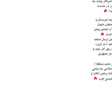
برنگار بودید چه
ور در نشست
د؟
یه، عربستان و
لمان، شهباز
ز امضای پیمان
ندند
ان ارسال اسلحه
شد / تد کروز:
روی کار بیاید یا
جز جمهوری
 جدید منطقه /
اسلامی چه پیامی
لث ریاض، آنکارا و
 امنیتی غرب