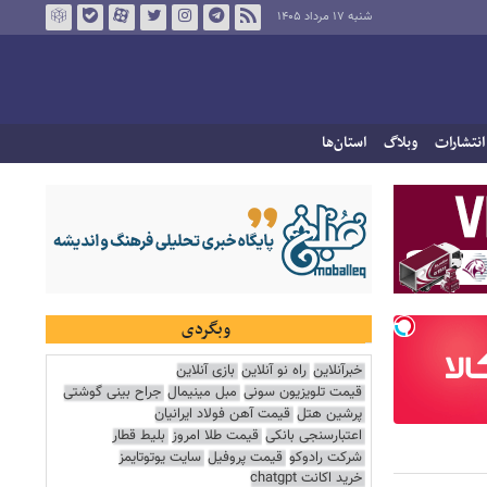
شنبه ۱۷ مرداد ۱۴۰۵
انتشارات
وبلاگ
استان‌ها
وبگردی
خبرآنلاین
راه نو آنلاین
بازی آنلاین
قیمت تلویزیون سونی
مبل مینیمال
جراح بینی گوشتی
پرشین هتل
قیمت آهن فولاد ایرانیان
اعتبارسنجی بانکی
قیمت طلا امروز
بلیط قطار
شرکت رادوکو
قیمت پروفیل
سایت یوتوتایمز
خرید اکانت chatgpt