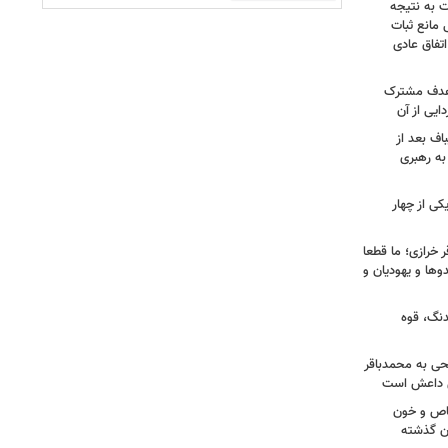
ت به نتیجه
 مانع ثبات
تفاق عادی
 هدف مشترک
یی از آن
اف بعد از
به رهبری
ی از چهار
خرازی؛ ما قطعا
وها و یهودیان و
دنگ، قوه
طحی به محمدباقر
ی داعش است
صاص و خون
دن گذشته