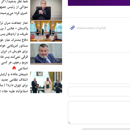
شما نظر بدهید/ اگر خ
سوالی از رئیس جمه
خبری فردا می‌پرسیدی
نماز جماعت سران ترک
پاکستان + عکس / بن‌س
شریف و اردوغان پس ا
دفاع مشترک نماز خوا
سناتور آمریکایی خواه
برای شورش در ایران 
فرقی نمی‌کند پسر شاه 
مریم رجوی، هر کسی 
اسلامی
«پیمان مکه» و آرایش
ائتلاف نظامی جدید 
برای تهران دارد؟ / مث
اسلام‌آباد علیه خلاء