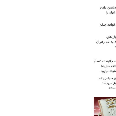
ه دشمن دادن
یران را
 قواعد جنگ
بان‌های
به نام رهبران
 جانبه «مکه» /
ند/ سال‌ها
نیت نیاورد
ای سیاسی که
ع می‌دانند
ستند