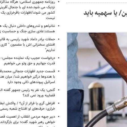
روزنامه جمهوری اسلامی: هرگاه مذاکرا
نزدیک می شود،عده ای با جنجال آفرینی
/ یا سهمیه باید
کشور می شوند/اظهارات باقرخرازی یک ا
نیست
نتانیاهو و تندروهای داخلی دنبال یک
هستند:عادی سازی جنگ و حساسیت زدا
حملات برادر داماد شهید رئیسی به قالیب
افشای سخنرانی اش با مضمون " کاری 
نداریم"
درخواست عجیب یک نماینده مجلس: یک
قدرت جهانیم و حق وتو می خواهیم
قسمت جدید اظهارات جنجالی محمدباقر 
با هندوها درگیر خواهیم شد/ میان هند
اسرائیل پیوندهای ذاتی وجود دارد
گنجی: یک نفر به رئیس جمهور گفته ال
قضاییه ورود نمی کند؟
افراطی گری یا فراتر از آن؟ / واکنش اب
خرازی: حرف‌های او افتتاح شعبه رسم
دبیر جبهه مردمی انقلاب از اهمیت ق
خواهی رهبر شهید گفت؛ برای بازگردان