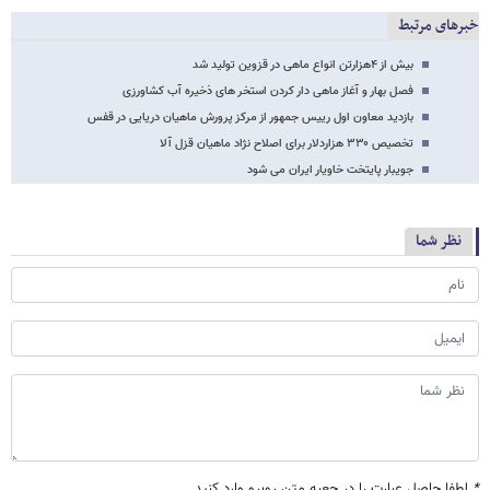
خبرهای مرتبط
بیش از ۴هزارتن انواع ماهی در قزوین تولید شد
فصل بهار و آغاز ماهی دار کردن استخر های ذخیره آب کشاورزی
بازدید معاون اول رییس جمهور از مرکز پرورش ماهیان دریایی در قفس
تخصیص ۳۳۰ هزاردلار برای اصلاح نژاد ماهیان قزل آلا
جویبار پایتخت خاویار ایران می شود
نظر شما
*
لطفا حاصل عبارت را در جعبه متن روبرو وارد کنید