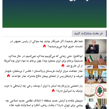
در بحث مشارکت کنید
شما نظر بدهید/ اگر خبرنگار بودید چه سوالی از رئیس جمهور در
نشست خبری فردا می‌پرسیدید؟
ابوالفتح: حتی زمانی که می‌گوییم مذاکره نمی‌کنیم، در حال مذاکره
هستیم/ برجام برای ایران معجزه بود/ چون برجام به سود ایران بود آمریکا
از آن خارج شد
نماز جماعت سران ترکیه، عربستان و پاکستان + عکس / بن‌سلمان، شهباز
شریف و اردوغان پس از امضای پیمان دفاع مشترک نماز خواندند
راز دشمنی وزیرخارجه لبنان با ایران / یوسف رجی چه ارتباطی با حزب
نزدیک به اسرائیل دارد؟
«پیمان مکه» و آرایش جدید منطقه / ائتلاف نظامی جدید اسلامی چه
پیامی برای تهران دارد؟ / مثلث ریاض، آنکارا و اسلام‌آباد علیه خلاء