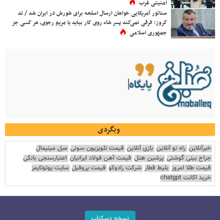
امنیتی غرب
سناتور آمریکایی خواهان ارسال اسلحه برای شورش در ایران شد / تد
کروز: فرقی نمی‌کند پسر شاه روی کار بیاید یا مریم رجوی، هر کسی جز
جمهوری اسلامی
وبگردی
خبرآنلاین
راه نو آنلاین
بازی آنلاین
قیمت تلویزیون سونی
مبل مینیمال
جراح بینی گوشتی
پرشین هتل
قیمت آهن فولاد ایرانیان
اعتبارسنجی بانکی
قیمت طلا امروز
بلیط قطار
شرکت رادوکو
قیمت پروفیل
سایت یوتوتایمز
خرید اکانت chatgpt
نسخه دسکتاپ