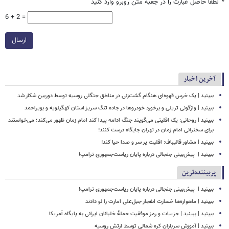
*
لطفا حاصل عبارت را در جعبه متن روبرو وارد کنید
6 + 2 =
ارسال
آخرین اخبار
ببینید | یک خرس قهوه‌ای هنگام گشت‌زنی در مناطق جنگلی روسیه توسط دوربین شکار شد
ببینید | واژگونی تریلی و برخورد خودروها در جاده تنگ سریز استان کهگیلویه و بویراحمد
ببینید | روحانی: یک اقلیتی می‌گویند جنگ ادامه پیدا کند امام زمان ظهور می‌کند؛ می‌خواستند
برای سخنرانی امام زمان در تهران جایگاه درست کنند!
ببینید | مشاور قالیباف: اقلیت پر سر و صدا حیا کند!
ببینید | ‏ پیش‌بینی جنجالی درباره پایان ریاست‌جمهوری ترامپ!
پربیننده‌ترین
ببینید | ‏ پیش‌بینی جنجالی درباره پایان ریاست‌جمهوری ترامپ!
ببینید | ماهواره‌ها خسارت انفجار جبل‌علی امارت را لو دادند
ببینید | ببینید | جزییات و رمز موفقیت حملۀ خلبانان ایرانی به پایگاه آمریکا
ببینید | آموزش سربازان کره شمالی توسط ارتش روسیه