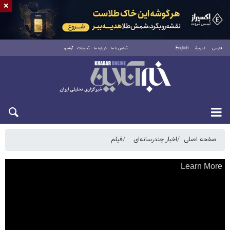
×
فارسی
العربية
English
تماس با ما
درباره ما
تبلیغات
آرشیو
یکشنبه ۱۸ مرداد ۱۴۰۵
صفحه اصلی
اخبار چندرسانه‌ای
فیلم