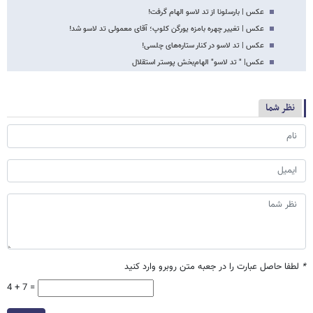
عکس | بارسلونا از تد لاسو الهام گرفت!
عکس | تغییر چهره بامزه یورگن کلوپ؛ آقای معمولی تد لاسو شد!
عکس | تد لاسو در کنار ستاره‌های چلسی!
عکس| " تد لاسو" الهام‌بخش پوستر استقلال
نظر شما
*
لطفا حاصل عبارت را در جعبه متن روبرو وارد کنید
4 + 7 =