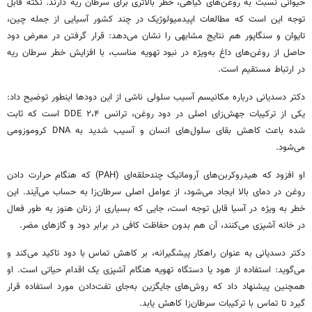
حیوانی نسبت به روغن‌های گیاهی، خطر بالاتری برای سرطان ریه دارند. نکته قابل
توجه این است که مطالعات اپیدمیولوژیک در چند کشور آسیایی از جمله چین،
تایوان و سنگاپور هم نتایج مشابهی را نشان می‌دهد: قرار گرفتن در معرض دود
حاصل از روغن‌های داغ به‌ویژه در نبود تهویه مناسب، با افزایش خطر سرطان ریه
در ارتباط مستقیم است.
دکتر دسدیانی درباره مکانیسم آسیب سلولی ناشی از این دودها اینطور توضیح داد:
یکی از ترکیبات جهش‌زای اصلی در دود روغن، ترانس ۲،۴ DDE است که ثابت
شده باعث کاهش بقای سلول‌های انسان و آسیب شدید به DNA کروموزومی
می‌شود.
او افزود که هیدروکربن‌های آروماتیک چندحلقه‌ای (PAH) که هنگام حرارت دادن
روغن در دمای بالا ایجاد می‌شود، از عوامل اصلی سرطان‌زا به حساب می‌آیند. این
خطر به ویژه در آسیا قابل توجه است، جایی که بسیاری از زنان هنوز به طور فعال
در خانه آشپزی می‌کنند، آن هم بدون حفاظت کافی در برابر دود و گازهای مضر.
دکتر دسدیانی به عنوان راهکار پیشگیرانه، بر کاهش تماس با دود تاکید می‌کند و
می‌گوید: استفاده از هود یا دستگاه تهویه هنگام آشپزی یک اقدام حیاتی است. او
همچنین پیشنهاد داد که روش‌های جایگزین به‌جای تفت‌دادن مورد استفاده قرار
گیرد تا تماس با ترکیبات سرطان‌زا کاهش یابد.