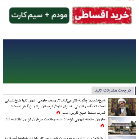
در بحث مشارکت کنید
شیخ‌نشین‌ها چگونه فکر می‌کنند؟/ مسجدجامعی: عمان تنها شیخ‌نشینی
است که نگاه متفاوتی به ایران دارد/ عربستان برادر بزرگ‌تر نیست؛
قدرت مسلط خلیج فارس است
سازمان وظیفه عمومی فراجا درباره معافیت سربازان فراری اطلاعیه داد
ابوالفتح: برای ترامپ مهم نیست تاج بر سر کار باشد یا عمامه/ آمریکا به