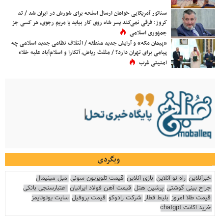
سناتور آمریکایی خواهان ارسال اسلحه برای شورش در ایران شد / تد
کروز: فرقی نمی‌کند پسر شاه روی کار بیاید یا مریم رجوی، هر کسی جز
جمهوری اسلامی
«پیمان مکه» و آرایش جدید منطقه / ائتلاف نظامی جدید اسلامی چه
پیامی برای تهران دارد؟ / مثلث ریاض، آنکارا و اسلام‌آباد علیه خلاء
امنیتی غرب
وبگردی
خبرآنلاین
راه نو آنلاین
بازی آنلاین
قیمت تلویزیون سونی
مبل مینیمال
جراح بینی گوشتی
پرشین هتل
قیمت آهن فولاد ایرانیان
اعتبارسنجی بانکی
قیمت طلا امروز
بلیط قطار
شرکت رادوکو
قیمت پروفیل
سایت یوتوتایمز
خرید اکانت chatgpt