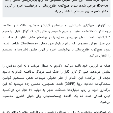
دانلود کرده است. این مدل هوش مصنوعی که برای پردازش‌های محلی (On-
Device) طراحی شده، بدون هیچ‌گونه اطلاع‌رسانی یا درخواست اجازه از کاربر،
فضای ذخیره‌سازی سیستم را اشغال می‌کند.
به گزارش خبرگزاری خبرآنلاین و براساس گزارش هوشیو، «الکساندر هنف»،
پژوهشگر شناخته‌شده امنیت و حریم خصوصی، فاش کرد که گوگل فایلی با حجم
۴ گیگابایت تحت عنوان «وزن‌های مدل» را در پوشه‌ای مخفی دانلود کرده است.
این مدل هوش مصنوعی که برای پردازش‌های محلی (On-Device) طراحی شده،
بدون هیچ‌گونه اطلاع‌رسانی یا درخواست اجازه از کاربر، فضای ذخیره‌سازی سیستم
را اشغال می‌کند.
هنف در گزارش خود تأکید می‌کند: «کروم نه سوال می‌کند و نه این موضوع را
نمایش می‌دهد. حتی اگر کاربر فایل را حذف کند، مرورگر بلافاصله اقدام به دانلود
مجدد آن می‌کند.» این اقدام از نظر حقوقی می‌تواند نقض مستقیم قوانین
سخت‌گیرانه اتحادیه اروپا (GDPR) باشد. همچنین، تخمین زده می‌شود که این
بارگذاری انبوه بر روی میلیاردها دستگاه، منجر به تولید ۶۰ هزار تن دی‌اکسید
کربن اضافی شده که یک فاجعه زیست‌محیطی برای دنیای فناوری محسوب
می‌شود.
در شبکه‌های اجتماعی، کاربران با «بدافزار» نامیدن این اقدام، اعلام کرده‌اند که به