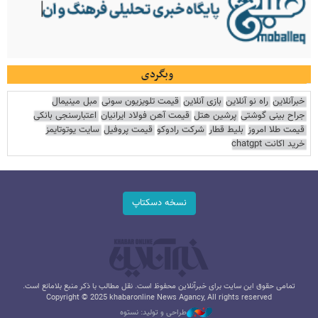
وبگردی
خبرآنلاین
راه نو آنلاین
بازی آنلاین
قیمت تلویزیون سونی
مبل مینیمال
جراح بینی گوشتی
پرشین هتل
قیمت آهن فولاد ایرانیان
اعتبارسنجی بانکی
قیمت طلا امروز
بلیط قطار
شرکت رادوکو
قیمت پروفیل
سایت یوتوتایمز
خرید اکانت chatgpt
نسخه دسکتاپ
تمامی حقوق این سایت برای خبرآنلاین محفوظ است. نقل مطالب با ذکر منبع بلامانع است.
Copyright © 2025 khabaronline News Agancy, All rights reserved
طراحی و تولید: نستوه