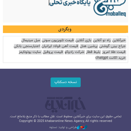
وبگردی
خبرآنلاین
راه نو آنلاین
بازی آنلاین
قیمت تلویزیون سونی
مبل مینیمال
جراح بینی گوشتی
پرشین هتل
قیمت آهن فولاد ایرانیان
اعتبارسنجی بانکی
قیمت طلا امروز
بلیط قطار
شرکت رادوکو
قیمت پروفیل
سایت یوتوتایمز
خرید اکانت chatgpt
نسخه دسکتاپ
تمامی حقوق این سایت برای خبرآنلاین محفوظ است. نقل مطالب با ذکر منبع بلامانع است.
Copyright © 2025 khabaronline News Agancy, All rights reserved
طراحی و تولید: نستوه