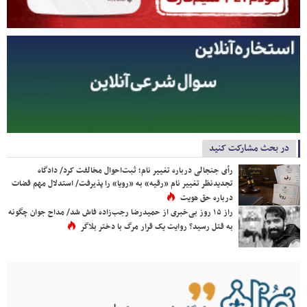
در بحث مشارکت کنید
رأی جنجالی درباره تغییر نام؛ ثبت‌احوال مخالفت کرد/ دادگاه
تجدیدنظر تغییر نام «رقیه» به «رویا» را پذیرفت/ استدلال مهم قضات
درباره حق هویت
راز ۱۵ روز بی‌خبری از حمیدرضا رجب‌زاده فاش شد/ مداح جوان چگونه
به قتل رسید؟ روایت یک قرار مرگ با دختر بلاگر