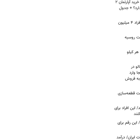
لیست قیمت خرید مسکن در نازی‌آباد/ خرید آپارتمان ۲
دارد؟ + جدول
سرپرستان خانوار بخوانند/ حساب این افراد ۴ میلیون
فت روسیه
هر کیلو
لو در
ا وارد
 به فروش
عت قطعه‌سازی
این افراد برای
 این رقم برای
 ایران/ درآمد