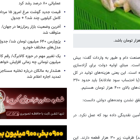
عملیاتی ۸۰ درصد رشد کرد
کامل کیلویی چند شد؟ + جدول
متوقف شد
پژوپارس ۶۴۰ میلیون تومان شد/ ج
مدل‌های مختلف خودرو
یک تغییر مهم در حوزه کالابرگ/ رقم کا
 صنعت دام و طیور به واردات گفت: بیش
میلیون تومانی چه زمانی افزایش خواه
 است. مبنای اولیه دولت برای آزادسازی
هشدار به مالکان درباره تخلیه مستاجر
اما امروز این نرخ به ۱۴۵ هزار تومان رسیده است. این یعنی هزینه‌های تولید در کل
تمدید اجاره اعلام شد
زنجیره حدود ۳۵ درصد افزایش یافته و قیمت منطقی مرغ برای مصرف‌کننده (با احتساب سود عادلانه) باید حدود ۳۶۰
 تومان هستیم.
قق نشدن وعده‌های دولتی دانست:
ولت قول تأمین نقدینگی داده بود که عمل نکرد. در
۲. تضعیف تولیدکنندگان کوچک: ۸۰ درصد مرغداران ایران (حدود ۱۹ هزار واحد) ظرفیت زیر ۳۰ هزار قطعه دارند. این