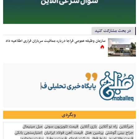
در بحث مشارکت کنید
سازمان وظیفه عمومی فراجا درباره معافیت سربازان فراری اطلاعیه داد
وبگردی
خبرآنلاین
راه نو آنلاین
بازی آنلاین
قیمت تلویزیون سونی
مبل مینیمال
جراح بینی گوشتی
پرشین هتل
قیمت آهن فولاد ایرانیان
اعتبارسنجی بانکی
قیمت طلا امروز
بلیط قطار
شرکت رادوکو
قیمت پروفیل
سایت یوتوتایمز