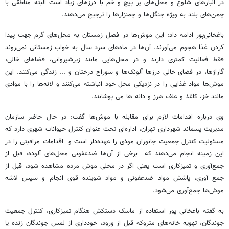
در انبارهای شلوغ و محل‌های پر پیچ و خم با درزهای زیاد است البته مناطقی با
چمن‌های بلند به ویژه جنگل‌ها و چمنزارها را ترجیح می‌دهند.
باغخانی‌پور ادامه داد: این موش‌ها در فصل زمستان به محل‌های گرم جهت پیدا
کردن غذا هجوم می‌آورند. آن‌ها در ماه‌های سرد سال به خواب زمستانی نمی‌روند
فقط فعالیت کمتری دارند و در محل‌هایی مانند زیرشیروانی، فضاهای خالی،
گاراژها، در فضای خالی درزها آلونک‌ها و سوراخ درختان و ... زندگی می‌کنند. این
موش‌ها مواد غذایی را در نزدیکی محل خود انباشته می‌کنند و لانه‌ها را با موادی
مانند خز، کاغذ و علف هرز و دانه ها می پوشانند.
وی درباره اقدامات لازم برای مقابله با موش‌ها گفت: در حال حاضر سازمان
مدیریت پسماند شهرداری تهران، اداره‌ای تحت عنوان کنترل حیوانات شهری دارد که
مسئولیت کنترل جمعیت جانوران موذی را عهده‌دار است و اقدامات مراقبتی را در
این زمینه انجام می‌دهند که برخی از آن‌ها ضدعفونی محل‌های آلوده، قبل از
جمع‌آوری و تمیزکاری است یعنی اگر در محلی موش مرده مشاهده شود، قبل از
جمع آوری، پاشش مواد ضدعفونی و مواد شوینده قوی انجام و سپس لاشه
موش‌ها جمع‌آوری می‌شود.
به گفته باغخانی پور استفاده از ماسک دستکش هنگام تمیزکاری، کنترل جمعیت
جوندگان، تهویه خانه‌های متروکه قبل از ورود، خودداری از لمس جوندگان زنده یا