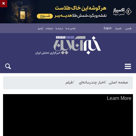
×
فارسی
العربية
English
تماس با ما
درباره ما
تبلیغات
آرشیو
پنجشنبه ۱۵ مرداد ۱۴۰۵
صفحه اصلی
اخبار چندرسانه‌ای
فیلم