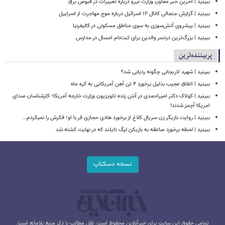
ببینید | آخرین خبر معاون وزارت نیرو درباره تغییرات در قبوض برق
ببینید | گزارش جنجالی کانال ۱۲ اسرائیل درباره موج مهاجرت از اسراییل
ببینید | پیشروی آتش‌سوزی به سوی مناطق مسکونی در کالیفرنیا
ببینید | بزرگ‌ترین دردسر والدین برای ثبت‌نام امسال در مدارس
پربیننده‌ترین
ببینید | شهید لاریجانی چگونه ردیابی شد؟
ببینید | اتفاق عجیب بدلیل برخورد ۴ تن آهن آمریکایی به کره ماه
ببینید | کولاک دکتر امیراحمدی در آنتن زنده تلویزیون وزارت خارجه آمریکا؛ کارشناسان صدای
امریکا آچمز شدند!
ببینید | روایت بازیگر زن سریال کلاغ از برخورد هادی حجازی فر با او؛ فکرش را نمیکردم...
ببینید | لحظه برخورد صاعقه به بازیکن لیگ تایلند که در نهایت کشته شد
نسخه دسکتاپ
تمامی حقوق این سایت برای خبرآنلاین محفوظ است. نقل مطالب با ذکر منبع بلامانع است.