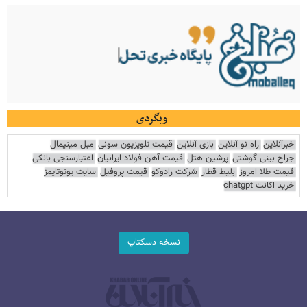
وبگردی
خبرآنلاین
راه نو آنلاین
بازی آنلاین
قیمت تلویزیون سونی
مبل مینیمال
جراح بینی گوشتی
پرشین هتل
قیمت آهن فولاد ایرانیان
اعتبارسنجی بانکی
قیمت طلا امروز
بلیط قطار
شرکت رادوکو
قیمت پروفیل
سایت یوتوتایمز
خرید اکانت chatgpt
نسخه دسکتاپ