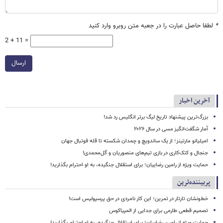
*
لطفا حاصل عبارت را در جعبه متن روبرو وارد کنید
2 + 11 =
ارسال
آخرین اخبار
بزرگ‌ترین پیشنهاد تاریخ لیگ برتر انگلیس رد شد!
آمار شگفت‌انگیز مسی در سال ۲۰۲۶
امیلیانو مارتینز؛ از یک ساندویچ و چمدان شکسته تا قله فوتبال جهان
جنجال و کتک‌کاری در بازی تیم‌های منصوریان و گل‌محمدی!
حمایت ویژه از رامین رضاییان؛ برای استقلال جنگیده، به او احترام بگذارید!
پربیننده‌ترین
خط‌ونشان تارتار در تمرین؛ این کار نامردی در حق پرسپولیس است!
تصمیم قطعی طارمی برای جدایی از المپیاکوس
حمایت ویژه از رامین رضاییان؛ برای استقلال جنگیده، به او احترام بگذارید!