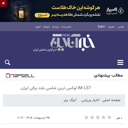
×
فارسی
العربية
English
تماس با ما
درباره ما
تبلیغات
آرشیو
شنبه ۱۷ مرداد ۱۴۰۵
مطالب پیشنهادی
IM LS7 لوکس ترین شاسی بلند برقی ایران
صفحه اصلی
اخبار ورزشی
لیگ برتر
۲۵ اردیبهشت ۱۴۰۵ - ۱۱:۱۷
۰ نفر