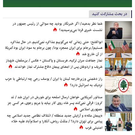
در بحث مشارکت کنید
شما نظر بدهید/ اگر خبرنگار بودید چه سوالی از رئیس جمهور در
نشست خبری فردا می‌پرسیدید؟
ابوالفتح: حتی زمانی که می‌گوییم مذاکره نمی‌کنیم، در حال مذاکره
هستیم/ برجام برای ایران معجزه بود/ چون برجام به سود ایران بود آمریکا
از آن خارج شد
نماز جماعت سران ترکیه، عربستان و پاکستان + عکس / بن‌سلمان، شهباز
شریف و اردوغان پس از امضای پیمان دفاع مشترک نماز خواندند
راز دشمنی وزیرخارجه لبنان با ایران / یوسف رجی چه ارتباطی با حزب
نزدیک به اسرائیل دارد؟
سناتور آمریکایی خواهان ارسال اسلحه برای شورش در ایران شد / تد
کروز: فرقی نمی‌کند پسر شاه روی کار بیاید یا مریم رجوی، هر کسی جز
جمهوری اسلامی
«پیمان مکه» و آرایش جدید منطقه / ائتلاف نظامی جدید اسلامی چه
پیامی برای تهران دارد؟ / مثلث ریاض، آنکارا و اسلام‌آباد علیه خلاء
امنیتی غرب