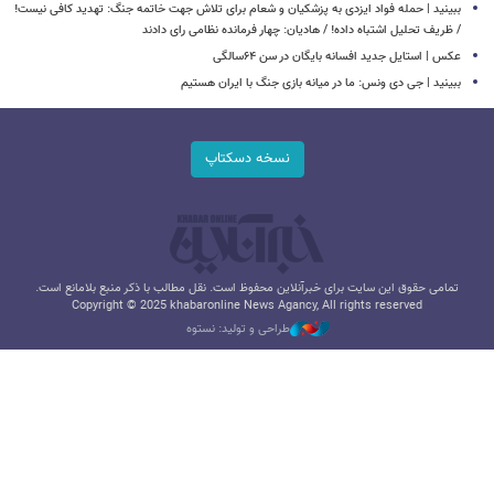
ببینید | حمله فواد ایزدی به پزشکیان و شعام برای تلاش جهت خاتمه جنگ: تهدید کافی نیست!
/ ظریف تحلیل اشتباه داده! / هادیان: چهار فرمانده نظامی رای دادند
عکس | استایل جدید افسانه بایگان در سن ۶۴سالگی
ببینید | جی دی ونس: ما در میانه بازی جنگ با ایران هستیم
نسخه دسکتاپ
تمامی حقوق این سایت برای خبرآنلاین محفوظ است. نقل مطالب با ذکر منبع بلامانع است.
Copyright © 2025 khabaronline News Agancy, All rights reserved
طراحی و تولید: نستوه