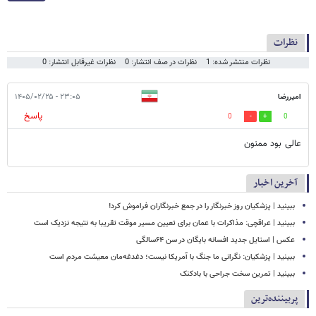
نظرات
نظرات منتشر شده: 1
نظرات در صف انتشار: 0
نظرات غیرقابل انتشار: 0
امیررضا
۲۳:۰۵ - ۱۴۰۵/۰۲/۲۵
پاسخ
0
0
عالی بود ممنون
آخرین اخبار
ببینید | پزشکیان روز خبرنگار را در جمع خبرنگاران فراموش کرد!
ببینید | عراقچی: مذاکرات با عمان برای تعیین مسیر موقت تقریبا به نتیجه نزدیک است
عکس | استایل جدید افسانه بایگان در سن ۶۴سالگی
ببینید | پزشکیان: نگرانی ما جنگ با آمریکا نیست؛ دغدغه‌مان معیشت مردم است
ببینید | تمرین سخت جراحی با بادکنک
پربیننده‌ترین