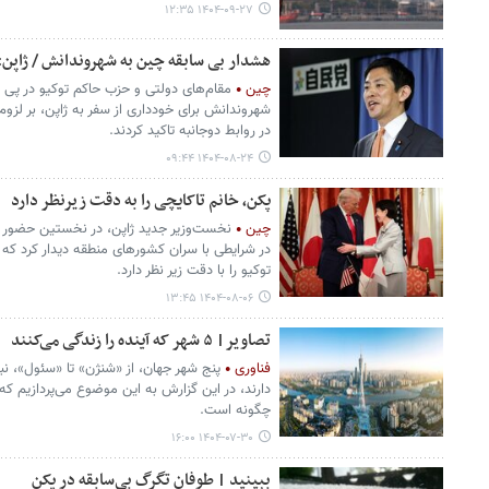
۱۴۰۴-۰۹-۲۷ ۱۲:۳۵
هشدار بی سابقه چین به شهروندانش / ژاپن:
چین
مقام‌های دولتی و حزب حاکم توکیو در پی 
شهروندانش برای خودداری از سفر به ژاپن، بر لزو
در روابط دوجانبه تاکید کردند.
۱۴۰۴-۰۸-۲۴ ۰۹:۴۴
پکن، خانم تاکایچی را به دقت زیرنظر دارد
چین
نخست‌وزیر جدید ژاپن، در نخستین حضور بی
در شرایطی با سران کشورهای منطقه دیدار کرد که ت
توکیو را با دقت زیر نظر دارد.
۱۴۰۴-۰۸-۰۶ ۱۳:۴۵
تصاویر| ۵ شهر که آینده را زندگی می‌کنند
فناوری
پنج شهر جهان، از «شنژن» تا «سئول»، ن
دارند، در این گزارش به این موضوع می‌پردازیم که
چگونه است.
۱۴۰۴-۰۷-۳۰ ۱۶:۰۰
ببینید | طوفان تگرگ بی‌سابقه در پکن