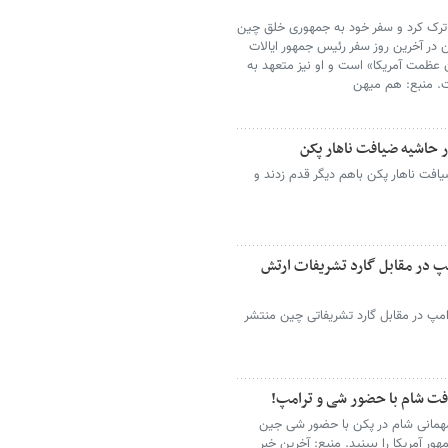
ا ترک کرد و سفر خود به جمهوری خلق چین
ن در آخرین روز سفر رئیس جمهور ایالات
ن عظمت آمریکا» است و او نیز متعهد به
. منبع: هم میهن
 حاشیه ضیافت ناهار پکن
افت ناهار پکن باهم دیگر قدم زدند و
 در مقابل گارد تشریفات ارتش
امپ در مقابل گارد تشریفاتی چین منتشر
فت شام با حضور شی و ترامپ!
مهمانی شام در پکن با حضور شی جین
ر آمریکا را ببینید. منبع: آخرین خبر