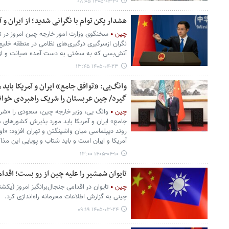
۱۴۰۵-۰۴-۳۰ ۰۸:۰۵
هشدار پکن توام با نگرانی شدید؛ از ایران و 
چین
سخنگوی وزارت امور خارجه چین امروز در 
نگران ازسرگیری درگیری‌های نظامی در منطقه خلیج
آتش‌بسی که به سختی به دست آمده صیانت و از 
۱۴۰۵-۰۴-۲۳ ۱۳:۴۵
وانگ‌یی: «توافق جامع» ایران و آمریکا بای
گیرد/ چین عربستان را شریک راهبردی خوان
چین
وانگ یی، وزیر خارجه چین، سعودی را «ش
جامع» ایران و آمریکا باید مورد پذیرش کشورهای منط
روند دیپلماسی میان واشینگتن و تهران افزود: «ا
آمریکا و ایران است و باید شتاب و پویایی این مذ
۱۴۰۵-۰۴-۱۰ ۱۳:۰۰
تایوان شمشیر را علیه چین از رو بست؛ اقدام
چین
تایوان در اقدامی جنجال‌برانگیز امروز (یک
چینی به گزارش اطلاعات محرمانه راه‌اندازی کرد.
۱۴۰۵-۰۳-۲۴ ۰۹:۱۹