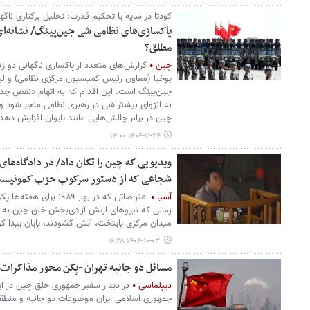
کودتا در سایه یا تحکیم قدرت: تحلیل برکناری ناگ
پاکسازی‌های نظامی شی جین‌پینگ/ نشانه‌ای
مطلق؟
چین
گزارش‌های متعدد از پاکسازی ناگهانی دو 
یوخیا (معاون رئیس کمیسیون مرکزی نظامی) و ل
جین‌پینگ است. این اقدام که به اتهام «نقض جدی
به انزوای بیشتر شی در رهبری نظامی منجر شود و 
چین در برابر چالش‌هایی مانند تایوان افزایش دهد.
۱۴۰۴-۱۱-۲۴ ۱۴:۰۰
ویدیویی که چین را تکان داد/ در دادگاه‌های
شجاعی که از دستور سرکوب حزب کمونیس
آسیا
زمانی که نیروهای ارتش آزادی‌بخش خلق چین به س
میدان مرکزی پایتخت، آتش گشودند، پایان پیدا کر
۱۴۰۴-۱۰-۰۳ ۱۶:۲۸
مسائل دو جانبه تهران -پکن محور مذاکرات 
دیپلماسی
در دیدار سفیر جمهوری خلق چین در ای
جمهوری اسلامی ایران موضوعات دو جانبه و منطقه