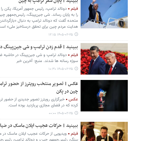
ببینید | پایان سفر ترامپ به چین
فیلم
دونالد ترامپ، رئیس جمهور آمریکا، پکن ر
را به پایان رساند. شی جین‌پینگ، رئیس‌جمهور چی
متحده گفت که دونالد ترامپ به دنبال «بازگرداند
هدایت مردم چین برای تحقق «رستاخیز ملی» است
۱۴۰۵-۰۲-۲۵ ۱۲:۱۵
ببینید | قدم زدن ترامپ و شی جین‌پینگ در
فیلم
دونالد ترامپ و شی جین‌پینگ در حاشیه ضی
سوژه رسانه ها شدند. منبع: آخرین خبر
۱۴۰۵-۰۲-۲۵ ۱۰:۳۰
عکس | تصویر منتخب رویترز از حضور ترامپ
چین در پکن
عکس
خبرگزاری رویترز تصویر جدیدی از حضور تر
کرده که در فضای مجازی پربازدید بوده است.
۱۴۰۵-۰۲-۲۵ ۰۰:۰۰
ببینید | حرکات عجیب ایلان ماسک در ضیا
فیلم
ویدیویی از حرکات عجیب ایلان ماسک در 
پینگ، رئیس‌جمهور چین، و دونالد ترامپ، رئیس‌جمهو