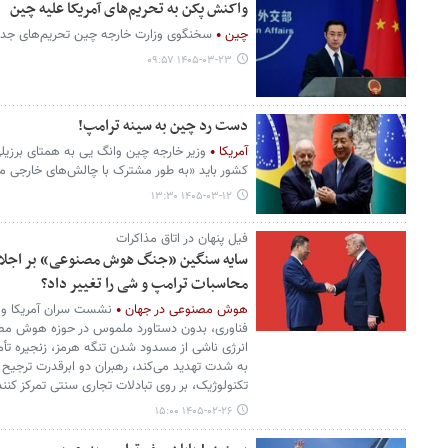
واکنش پکن به تحریم‌های آمریکا علیه چین
چین
سخنگوی وزارت خارجه چین تحریم‌های جدید 
۱۴۰۵-۰۳-۲۳ ۰۹:۵۷
دست رد چین به سینه ترامپ!
آمریکا
وزیر خارجه چین وانگ یی به همتای برزیلی
کشور باید «به طور مشترک با چالش‌های خارجی مقا
۱۴۰۵-۰۳-۱۲ ۱۳:۳۰
فیل پنهان در اتاق مذاکرات
سایه سنگین «جنگ هوش مصنوعی» بر اجلاس 
محاسبات ترامپ و شی را تغییر داد؟
هوش مصنوعی در جهان
نشست سران آمریکا و چ
فناوری، بدون دستاورد ملموس در حوزه هوش مصنو
انرژی ناشی از مسدود شدن تنگه هرمز، زنجیره ت
به شدت تهدید می‌کند، رهبران دو ابرقدرت ترجیح 
تکنولوژیک، بر روی تبادلات تجاری سنتی تمرکز کنند
۱۴۰۵-۰۲-۲۶ ۱۵:۰۰