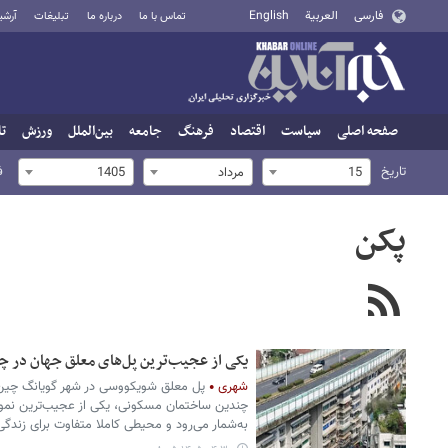
فارسی
العربية
English
تماس با ما
درباره ما
تبلیغات
آرشی
صفحه اصلی
سیاست
اقتصاد
فرهنگ
جامعه
بین‌الملل
ورزش
تا
تاریخ
ف
15
مرداد
1405
پکن
یکی از عجیب‌ترین پل‌های معلق جهان در 
شهری
پل معلق شویکووسی در شهر گویانگ چین به
چندین ساختمان مسکونی، یکی از عجیب‌ترین نمونه
به‌شمار می‌رود و محیطی کاملا متفاوت برای زندگی