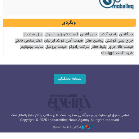
وبگردی
خبرآنلاین
راه نو آنلاین
بازی آنلاین
قیمت تلویزیون سونی
مبل مینیمال
جراح بینی گوشتی
پرشین هتل
قیمت آهن فولاد ایرانیان
اعتبارسنجی بانکی
قیمت طلا امروز
بلیط قطار
شرکت رادوکو
قیمت پروفیل
سایت یوتوتایمز
خرید اکانت chatgpt
نسخه دسکتاپ
تمامی حقوق این سایت برای خبرآنلاین محفوظ است. نقل مطالب با ذکر منبع بلامانع است.
Copyright © 2025 khabaronline News Agancy, All rights reserved
طراحی و تولید: نستوه