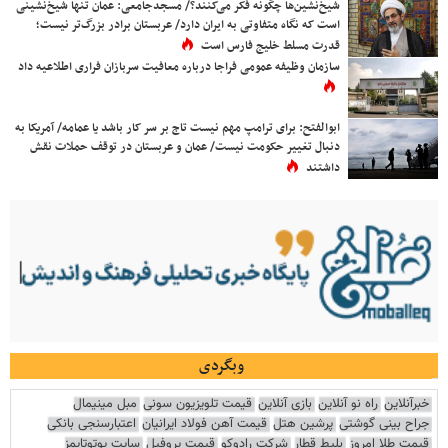
شیخ‌نشین‌ها چگونه فکر می‌کنند؟/ مسجدجامعی: عمان تنها شیخ‌نشینی
است که نگاه متفاوتی به ایران دارد/ عربستان برادر بزرگ‌تر نیست؛
قدرت مسلط خلیج فارس است
سازمان وظیفه عمومی فراجا درباره معافیت سربازان فراری اطلاعیه داد
ابوالفتح: برای ترامپ مهم نیست تاج بر سر کار باشد یا عمامه/ آمریکا به
دنبال تغییر حکومت نیست/ عمان و عربستان در توقف حملات نقش
داشتند
وبگردی
خبرآنلاین
راه نو آنلاین
بازی آنلاین
قیمت تلویزیون سونی
مبل مینیمال
جراح بینی گوشتی
پرشین هتل
قیمت آهن فولاد ایرانیان
اعتبارسنجی بانکی
قیمت طلا امروز
بلیط قطار
شرکت رادوکو
قیمت پروفیل
سایت یوتوتایمز