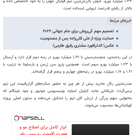
۱.۳۴ میلیارد یورو، عنوان باارزش‌ترین تیم فوتبال جهان را به خود اختصاص داده و
بالاتر از رقبای قدرتمند اروپایی ایستاده است.
خبرهای مرتبط
تصمیم مهم کی‌روش برای جام جهانی ۲۰۲۶
حمایت ویژه از علی قلی‌زاده پس از مصدومیت
عکس| الدترافورد مشتری رفیق طارمی!
در این رده‌بندی، منچسترسیتی با ۱.۳۱ میلیارد یورو در رتبه دوم قرار دارد و آرسنال
با ۱.۲۳ میلیارد یورو سوم است. همچنین پاری سن ژرمن و بارسلونا به ترتیب با
۱.۲۱ و ۱.۱۷ میلیارد یورو در رتبه‌های چهارم و پنجم قرار گرفته‌اند.
صدرنشینی رئال مادرید بیش از هر چیز به حضور ستاره‌های گران‌قیمت این تیم
برمی‌گردد؛ بازیکنانی مانند کیلیان امباپه، وینیسیوس جونیور و جود بلینگام که
به‌تنهایی سهم بزرگی از ارزش کلی تیم را تشکیل می‌دهند و ستون اصلی پروژه
کهکشانی‌ها محسوب می‌شوند.
ابزار کامل برای اصلاح مو و
صورت (قیمت رو ببینی باور