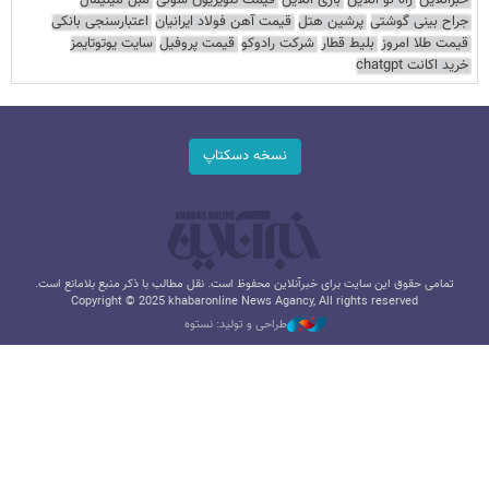
خبرآنلاین
راه نو آنلاین
بازی آنلاین
قیمت تلویزیون سونی
مبل مینیمال
جراح بینی گوشتی
پرشین هتل
قیمت آهن فولاد ایرانیان
اعتبارسنجی بانکی
قیمت طلا امروز
بلیط قطار
شرکت رادوکو
قیمت پروفیل
سایت یوتوتایمز
خرید اکانت chatgpt
نسخه دسکتاپ
تمامی حقوق این سایت برای خبرآنلاین محفوظ است. نقل مطالب با ذکر منبع بلامانع است.
Copyright © 2025 khabaronline News Agancy, All rights reserved
طراحی و تولید: نستوه