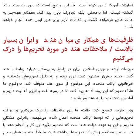
تجاوزات آمریکا ناامن کرده است. بنابراین واضح است که این وضعیت مانند
گذشته نیست، اما به‌محض اینکه تجاوزات پایان پیدا کند، مطمئنم همه‌چیز به
حالت عادی بازخواهد گشت و اقدامات لازم برای عبور ایمن همه انجام خواهد
شد.»
ظرفیت‌های همکاری میان هند و ایران بسیار
بالاست / ملاحظات هند در مورد تحریم‌ها را درک
می‌کنیم
دیپلمات ارشد جمهوری اسلامی ایران در پاسخ به پرسشی درباره روابط با هند
گفت: «هند پیش‌تر مشتری نفت ایران بوده و به دلیل تحریم‌های یک‌جانبه و
غیرقانونی ایالات متحده، این موضوع از سوی هند متوقف شد. به‌وضوح ما
علاقه‌مندیم که این روند ادامه پیدا کند. ما در زمینه نفت و انرژی فعالیت داریم و
آماده‌ایم نفت خود را به هند بفروشیم.»
وزیر خارجه تصریح کرد: «البته ما این ملاحظات را درک می‌کنیم و عواقب
تحریم‌هایی را که توسط ایالات متحده اعمال شده، می‌فهمیم. بنابراین مشکلی
نداریم و این به عهده دولت هند است که تصمیم بگیرد این کار را انجام دهد یا
نه. اما من معتقدم زمانی که تحریم‌ها برداشته شود، ما بلافاصله به همان حجم