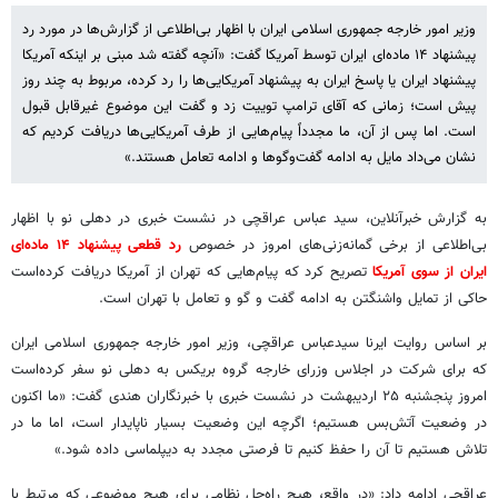
وزیر امور خارجه جمهوری اسلامی ایران با اظهار بی‌اطلاعی از گزارش‌ها در مورد رد
پیشنهاد ۱۴ ماده‌ای ایران توسط آمریکا گفت: «آنچه گفته شد مبنی بر اینکه آمریکا
پیشنهاد ایران یا پاسخ ایران به پیشنهاد آمریکایی‌ها را رد کرده، مربوط به چند روز
پیش است؛ زمانی که آقای ترامپ توییت زد و گفت این موضوع غیرقابل قبول
است. اما پس از آن، ما مجدداً پیام‌هایی از طرف آمریکایی‌ها دریافت کردیم که
نشان می‌داد مایل به ادامه گفت‌وگوها و ادامه تعامل هستند.»
به گزارش خبرآنلاین، سید عباس عراقچی در نشست خبری در دهلی نو با اظهار
بی‌اطلاعی از برخی گمانه‌زنی‌های امروز در خصوص
رد قطعی پیشنهاد ۱۴ ماده‌ای
ایران از سوی آمریکا
تصریح کرد که پیام‌هایی که تهران از آمریکا دریافت کرده‌است
حاکی از تمایل واشنگتن به ادامه گفت و گو و تعامل با تهران است.
بر اساس روایت ایرنا سیدعباس عراقچی، وزیر امور خارجه جمهوری اسلامی ایران
که برای شرکت در اجلاس وزرای خارجه گروه بریکس به دهلی نو سفر کرده‌است
امروز پنجشنبه ۲۵ اردیبهشت در نشست خبری با خبرنگاران هندی گفت: «ما اکنون
در وضعیت آتش‌بس هستیم؛ اگرچه این وضعیت بسیار ناپایدار است، اما ما در
تلاش هستیم تا آن را حفظ کنیم تا فرصتی مجدد به دیپلماسی داده شود.»
عراقچی ادامه داد: «در واقع، هیچ راه‌حل نظامی برای هیچ موضوعی که مرتبط با