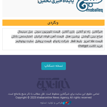
وبگردی
خبرآنلاین
راه نو آنلاین
بازی آنلاین
قیمت تلویزیون سونی
مبل مینیمال
جراح بینی گوشتی
پرشین هتل
قیمت آهن فولاد ایرانیان
اعتبارسنجی بانکی
قیمت طلا امروز
بلیط قطار
شرکت رادوکو
قیمت پروفیل
سایت یوتوتایمز
خرید اکانت chatgpt
نسخه دسکتاپ
تمامی حقوق این سایت برای خبرآنلاین محفوظ است. نقل مطالب با ذکر منبع بلامانع است.
Copyright © 2025 khabaronline News Agancy, All rights reserved
طراحی و تولید: نستوه