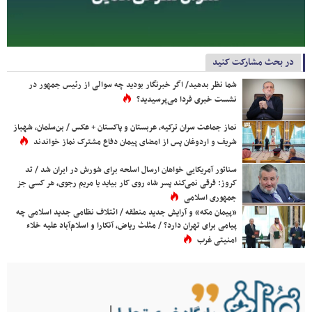
در بحث مشارکت کنید
شما نظر بدهید/ اگر خبرنگار بودید چه سوالی از رئیس جمهور در
نشست خبری فردا می‌پرسیدید؟
نماز جماعت سران ترکیه، عربستان و پاکستان + عکس / بن‌سلمان، شهباز
شریف و اردوغان پس از امضای پیمان دفاع مشترک نماز خواندند
سناتور آمریکایی خواهان ارسال اسلحه برای شورش در ایران شد / تد
کروز: فرقی نمی‌کند پسر شاه روی کار بیاید یا مریم رجوی، هر کسی جز
جمهوری اسلامی
«پیمان مکه» و آرایش جدید منطقه / ائتلاف نظامی جدید اسلامی چه
پیامی برای تهران دارد؟ / مثلث ریاض، آنکارا و اسلام‌آباد علیه خلاء
امنیتی غرب