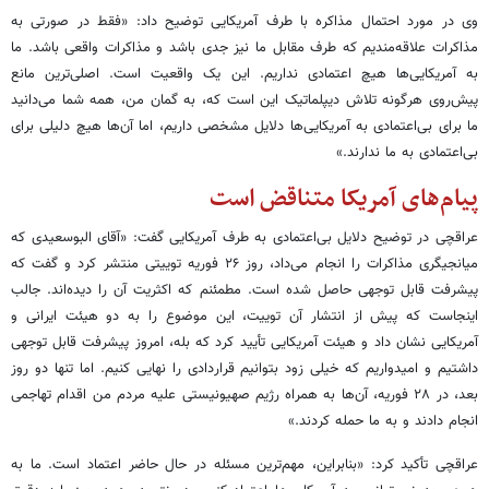
وی در مورد احتمال مذاکره با طرف آمریکایی توضیح داد: «فقط در صورتی به
مذاکرات علاقه‌مندیم که طرف مقابل ما نیز جدی باشد و مذاکرات واقعی باشد. ما
به آمریکایی‌ها هیچ اعتمادی نداریم. این یک واقعیت است. اصلی‌ترین مانع
پیش‌روی هرگونه تلاش دیپلماتیک این است که، به گمان من، همه شما می‌دانید
ما برای بی‌اعتمادی به آمریکایی‌ها دلایل مشخصی داریم، اما آن‌ها هیچ دلیلی برای
بی‌اعتمادی به ما ندارند.»
پیام‌های آمریکا متناقض است
عراقچی در توضیح دلایل بی‌اعتمادی به طرف آمریکایی گفت:‌ «آقای البوسعیدی که
میانجیگری مذاکرات را انجام می‌داد، روز ۲۶ فوریه توییتی منتشر کرد و گفت که
پیشرفت قابل توجهی حاصل شده است. مطمئنم که اکثریت آن را دیده‌اند. جالب
اینجاست که پیش از انتشار آن توییت، این موضوع را به دو هیئت ایرانی و
آمریکایی نشان داد و هیئت آمریکایی تأیید کرد که بله، امروز پیشرفت قابل توجهی
داشتیم و امیدواریم که خیلی زود بتوانیم قراردادی را نهایی کنیم. اما تنها دو روز
بعد، در ۲۸ فوریه، آن‌ها به همراه رژیم صهیونیستی علیه مردم من اقدام تهاجمی
انجام دادند و به ما حمله کردند.»
عراقچی تأکید کرد: «بنابراین، مهم‌ترین مسئله در حال حاضر اعتماد است. ما به