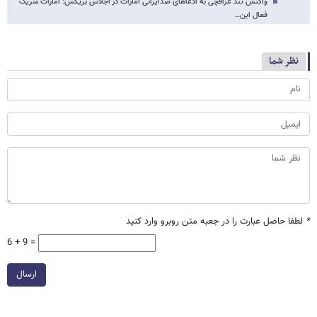
واکنش تند عراقچی به ادعاهای ضدایرانی امارات در اجلاس بریکس: امارات شریک
فعال این…
نظر شما
*
لطفا حاصل عبارت را در جعبه متن روبرو وارد کنید
6 + 9 =
ارسال