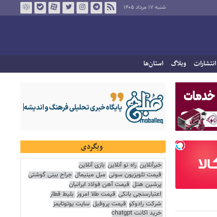
شنبه ۱۷ مرداد ۱۴۰۵
انتشارات
وبلاگ
استان‌ها
وبگردی
خبرآنلاین
راه نو آنلاین
بازی آنلاین
قیمت تلویزیون سونی
مبل مینیمال
جراح بینی گوشتی
پرشین هتل
قیمت آهن فولاد ایرانیان
اعتبارسنجی بانکی
قیمت طلا امروز
بلیط قطار
شرکت رادوکو
قیمت پروفیل
سایت یوتوتایمز
خرید اکانت chatgpt