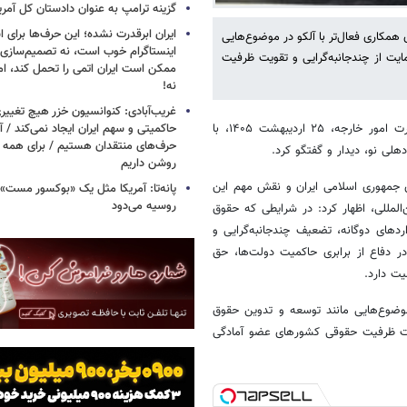
گزینه ترامپ به عنوان دادستان کل آمری
ایران ابرقدرت نشده؛ این حرف‌ها برای 
همکاری فعال‌تر با آلکو در موضوع‌هایی
اینستاگرام خوب است، نه تصمیم‌سازی/
مایت از چندجانبه‌گرایی و تقویت ظرفیت
ممکن است ایران اتمی را تحمل کند، اما
نه!
غریب‌آبادی: کنوانسیون خزر هیچ تغییر
به گزارش خبرآنلاین، کاظم غریب‌آبادی، معاون امور حقوقی و بین‌المللی وزارت امور خارجه، ۲۵ اردیبهشت ۱۴۰۵، با
حاکمیتی و سهم ایران ایجاد نمی‌کند / 
حرف‌های منتقدان هستیم / برای همه ا
دهلی نو، دیدار و گفتگو کرد.
روشن داریم
رای جمهوری اسلامی ایران و نقش مهم این
پانه‌تا: آمریکا مثل یک «بوکسور مست» 
روسیه می‌دود
لمللی، اظهار کرد: در شرایطی که حقوق
ردهای دوگانه، تضعیف چندجانبه‌گرایی و
ر دفاع از برابری حاکمیت دولت‌ها، حق
ت دارد.
موضوع‌هایی مانند توسعه و تدوین حقوق
تقویت ظرفیت حقوقی کشورهای عضو آمادگی