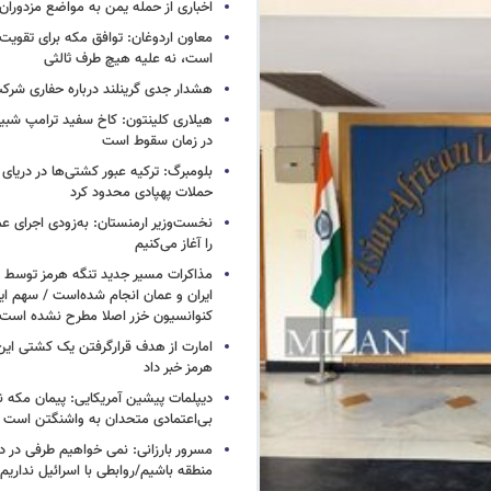
اخباری از حمله یمن به مواضع مزدوران
معاون اردوغان: توافق مکه برای تقویت 
است، نه علیه هیچ طرف ثالثی
هشدار جدی گرینلند درباره حفاری شرکت
هیلاری کلینتون: کاخ سفید ترامپ شبی
در زمان سقوط است
بلومبرگ: ترکیه عبور کشتی‌ها در دریای 
حملات پهپادی محدود کرد
نخست‌وزیر ارمنستان: به‌زودی اجرای عم
را آغاز می‌کنیم
مذاکرات مسیر جدید تنگه هرمز توسط ن
ایران و عمان انجام شده‌است / سهم ایر
کنوانسیون خزر اصلا مطرح نشده است
امارت از هدف قرارگرفتن یک کشتی این
هرمز خبر داد
دیپلمات پیشین آمریکایی: پیمان مکه ن
بی‌اعتمادی متحدان به واشنگتن است
مسرور بارزانی: نمی خواهیم طرفی در د
منطقه باشیم/روابطی با اسرائیل نداریم